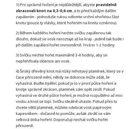
1) Pro správné hoření je nejdůležitější, abyste
pravidelně
zkracovali knot na 0,3-0,6 cm
, a to před každým dalším
zapálením - jednoduše rukou odlomte vrchní ohořelou část
knotu (pouze ty vlásky, které hořením na knotu vzniknou).
2) Během každého hoření nechte svíčku zapálenou tak
dlouho, dokud se vosk neroztaje až ke kraji - jedině tak bude i
při dalším zapálení hořet rovnoměrně. Trvá to 1-2 hodiny.
3) Svíčku nechte hořet maximálně 3-4 hodiny, aby se
nepřehřívala sklenice ani vosk.
4) Široký dřevěný knot má nízký mihotavý plamínek, který se v
čase přirozeně mění, někdy se dokonce může zdát, že
vyhasíná. Buďte trpěliví, pokud je to v první půlce hoření a
knotje správně zkrácen, plamínek sám opět zesílí. Pokud
vyhasíná ve druhé půlce hoření, je možná rozpuštěno až moc
vosku a knot se topí. Svíčku ideálně uhaste. Pokud přes to
chcete větší plamínek, můžete odebrat vosk papírovým
kapesníkem - dočasně to pomůže, avšak zkrátí se vám
celková doba hoření. Doporučuji nechat svíčku hořet
přirozeně.