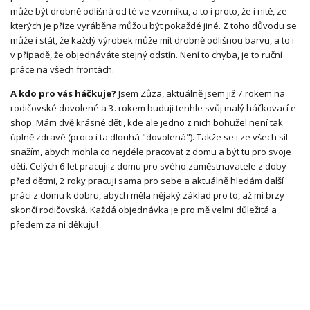
může být drobně odlišná od té ve vzorníku, a to i proto, že i nitě, ze
kterých je příze vyráběna můžou být pokaždé jiné. Z toho důvodu se
může i stát, že každý výrobek může mít drobně odlišnou barvu, a to i
v případě, že objednáváte stejný odstín. Není to chyba, je to ruční
práce na všech frontách.
A kdo pro vás háčkuje?
Jsem Zůza, aktuálně jsem již 7.rokem na
rodičovské dovolené a 3. rokem buduji tenhle svůj malý háčkovací e-
shop. Mám dvě krásné děti, kde ale jedno z nich bohužel není tak
úplně zdravé (proto i ta dlouhá "dovolená"). Takže se i ze všech sil
snažím, abych mohla co nejdéle pracovat z domu a být tu pro svoje
děti. Celých 6 let pracuji z domu pro svého zaměstnavatele z doby
před dětmi, 2 roky pracuji sama pro sebe a aktuálně hledám další
práci z domu k dobru, abych měla nějaký základ pro to, až mi brzy
skončí rodičovská. Každá objednávka je pro mě velmi důležitá a
předem za ní děkuju!