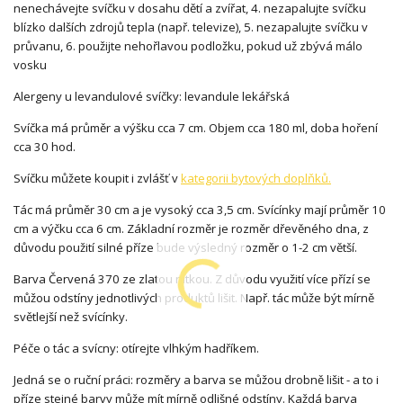
nenechávejte svíčku v dosahu dětí a zvířat, 4. nezapalujte svíčku
blízko dalších zdrojů tepla (např. televize), 5. nezapalujte svíčku v
průvanu, 6. použijte nehořlavou podložku, pokud už zbývá málo
vosku
Alergeny u levandulové svíčky: levandule lekářská
Svíčka má průměr a výšku cca 7 cm. Objem cca 180 ml, doba hoření
cca 30 hod.
Svíčku můžete koupit i zvlášť v
kategorii bytových doplňků.
Tác má průměr 30 cm a je vysoký cca 3,5 cm. Svícínky mají průměr 10
cm a výčku cca 6 cm. Základní rozměr je rozměr dřevěného dna, z
důvodu použití silné příze bude výsledný rozměr o 1-2 cm větší.
Barva Červená 370 ze zlatou nitkou. Z důvodu využití více přízí se
můžou odstíny jednotlivých produktů lišit. Např. tác může být mírně
světlejší než svícínky.
Péče o tác a svícny: otírejte vlhkým hadříkem.
Jedná se o ruční práci: rozměry a barva se můžou drobně lišit - a to i
příze stejné barvy může mít mírně odlišné odstíny. Každá barva