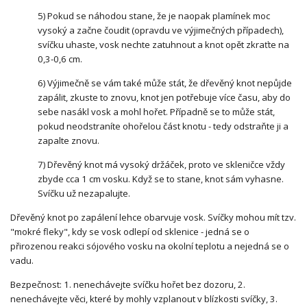
5) Pokud se náhodou stane, že je naopak plamínek moc
vysoký a začne čoudit (opravdu ve výjimečných případech),
svíčku uhaste, vosk nechte zatuhnout a knot opět zkraťte na
0,3-0,6 cm.
6) Výjimečně se vám také může stát, že dřevěný knot nepůjde
zapálit, zkuste to znovu, knot jen potřebuje více času, aby do
sebe nasákl vosk a mohl hořet. Případně se to může stát,
pokud neodstraníte ohořelou část knotu - tedy odstraňte ji a
zapalte znovu.
7) Dřevěný knot má vysoký držáček, proto ve skleničce vždy
zbyde cca 1 cm vosku. Když se to stane, knot sám vyhasne.
Svíčku už nezapalujte.
Dřevěný knot po zapálení lehce obarvuje vosk. Svíčky mohou mít tzv.
"mokré fleky", kdy se vosk odlepí od sklenice - jedná se o
přirozenou reakci sójového vosku na okolní teplotu a nejedná se o
vadu.
Bezpečnost: 1. nenechávejte svíčku hořet bez dozoru, 2.
nenechávejte věci, které by mohly vzplanout v blízkosti svíčky, 3.