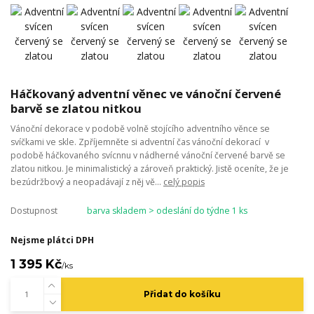
Háčkovaný adventní věnec ve vánoční červené
barvě se zlatou nitkou
Vánoční dekorace v podobě volně stojícího adventního věnce se
svíčkami ve skle. Zpříjemněte si adventní čas vánoční dekorací v
podobě háčkovaného svícnnu v nádherné vánoční červené barvě se
zlatou nitkou. Je minimalistický a zároveň praktický. Jistě oceníte, že je
bezúdržbový a neopadávají z něj vě...
celý popis
Dostupnost
barva skladem > odeslání do týdne 1 ks
Nejsme plátci DPH
1 395 Kč
/
ks
Přidat do košíku