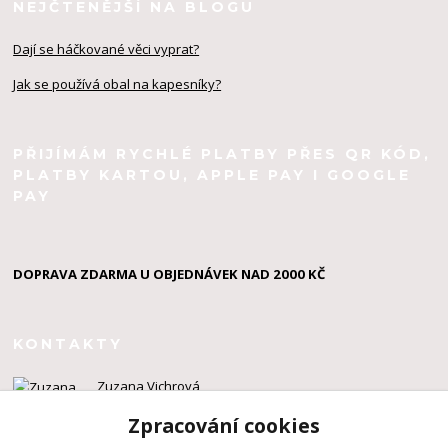
NEJČTENĚJŠÍ NA BLOGU
Dají se háčkované věci vyprat?
Jak se používá obal na kapesníky?
PŘIJÍMÁM RYCHLÉ PLATBY PŘES QR KÓD,
PLATBY KARTOU, APPLE PAY I GOOGLE
PAY
DOPRAVA ZDARMA U OBJEDNÁVEK NAD 2000 KČ
KONTAKTY
Zuzana Vichrová
+420 603 924 434
Zpracování cookies