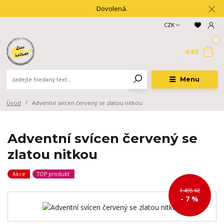
Dovolená.
CZK
0
0 Kč
Menu
Úvod
Adventní svícen červený se zlatou nitkou
Adventní svícen červený se
zlatou nitkou
Akce
TOP produkt
1 495 Kč
- 7 %