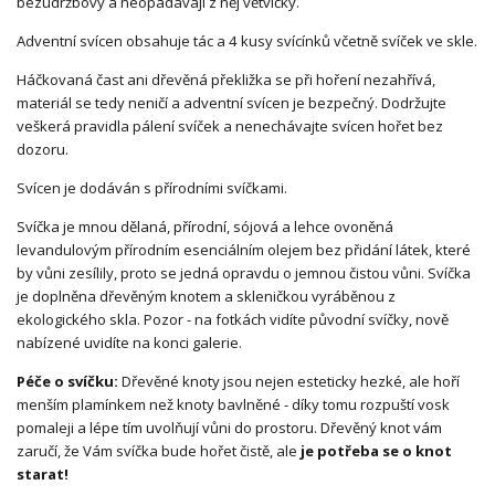
bezúdržbový a neopadávají z něj větvičky.
Adventní svícen obsahuje tác a 4 kusy svícínků včetně svíček ve skle.
Háčkovaná čast ani dřevěná překližka se při hoření nezahřívá,
materiál se tedy neničí a adventní svícen je bezpečný. Dodržujte
veškerá pravidla pálení svíček a nenechávajte svícen hořet bez
dozoru.
Svícen je dodáván s přírodními svíčkami.
Svíčka je mnou dělaná, přírodní, sójová a lehce ovoněná
levandulovým přírodním esenciálním olejem bez přidání látek, které
by vůni zesílily, proto se jedná opravdu o jemnou čistou vůni. Svíčka
je doplněna dřevěným knotem a skleničkou vyráběnou z
ekologického skla. Pozor - na fotkách vidíte původní svíčky, nově
nabízené uvidíte na konci galerie.
Péče o svíčku:
Dřevěné knoty jsou nejen esteticky hezké, ale hoří
menším plamínkem než knoty bavlněné - díky tomu rozpuští vosk
pomaleji a lépe tím uvolňují vůni do prostoru. Dřevěný knot vám
zaručí, že Vám svíčka bude hořet čistě, ale
je potřeba se o knot
starat!