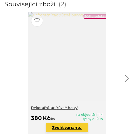
Související zboží
2
TOP produkt
Dekorační tác (různé barvy)
Svícen s příro
na objednání 1-4
380 Kč
380 Kč
/
ks
týdny > 10 ks
/
ks
Zvolit variantu
Zv