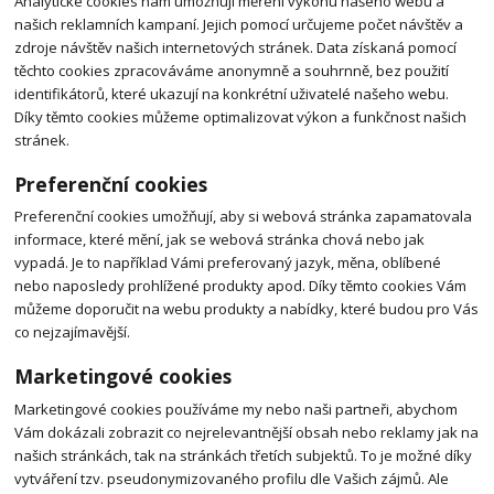
Analytické cookies nám umožňují měření výkonu našeho webu a
našich reklamních kampaní. Jejich pomocí určujeme počet návštěv a
zdroje návštěv našich internetových stránek. Data získaná pomocí
těchto cookies zpracováváme anonymně a souhrnně, bez použití
identifikátorů, které ukazují na konkrétní uživatelé našeho webu.
Díky těmto cookies můžeme optimalizovat výkon a funkčnost našich
stránek.
Preferenční cookies
Preferenční cookies umožňují, aby si webová stránka zapamatovala
informace, které mění, jak se webová stránka chová nebo jak
vypadá. Je to například Vámi preferovaný jazyk, měna, oblíbené
nebo naposledy prohlížené produkty apod. Díky těmto cookies Vám
můžeme doporučit na webu produkty a nabídky, které budou pro Vás
co nejzajímavější.
Marketingové cookies
Marketingové cookies používáme my nebo naši partneři, abychom
Vám dokázali zobrazit co nejrelevantnější obsah nebo reklamy jak na
našich stránkách, tak na stránkách třetích subjektů. To je možné díky
vytváření tzv. pseudonymizovaného profilu dle Vašich zájmů. Ale