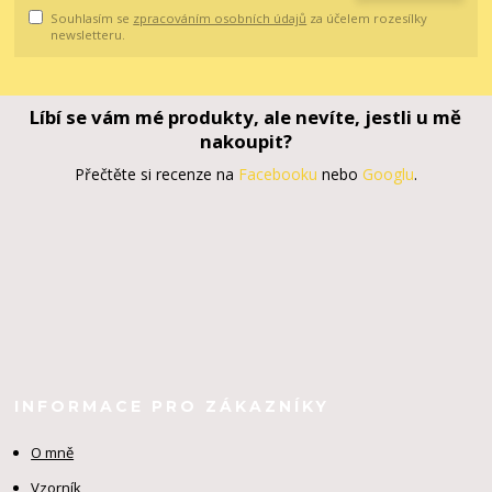
Souhlasím se
zpracováním osobních údajů
za účelem rozesílky
newsletteru.
Líbí se vám mé produkty, ale nevíte, jestli u mě
nakoupit?
Přečtěte si recenze na
Facebooku
nebo
Googlu
.
INFORMACE PRO ZÁKAZNÍKY
O mně
Vzorník