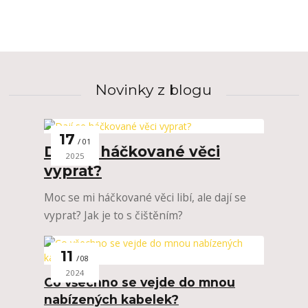
Novinky z blogu
17
01
Dají se háčkované věci
2025
vyprat?
Moc se mi háčkované věci libí, ale dají se
vyprat? Jak je to s čištěním?
11
08
2024
Co všechno se vejde do mnou
nabízených kabelek?