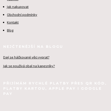
Jak nakupovat
Obchodní podmínky
Kontakt
Blog
NEJČTENĚJŠÍ NA BLOGU
Dají se háčkované věci vyprat?
Jak se používá obal na kapesníky?
PŘIJÍMÁM RYCHLÉ PLATBY PŘES QR KÓD,
PLATBY KARTOU, APPLE PAY I GOOGLE
PAY