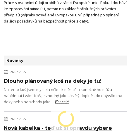
Práce s osobními údaji probíhá v rámci Evropské unie. Pokud dochází
ke zpracování mimo EU, potom na základě příslušných právních
předpisů (výjimky schválené Evropskou unií, případně po splnění
dalších požadavků na bezpečnost práce s daty).
Novinky
26.07.2025
Dlouho plánovaný koš na deky je tu!
Na tento koš jsem myslela několik měsíců a konečně ho můžu
nabídnout i vám! Koš je vhodný jako skvělý doplněk do obýváku na
deky nebo na schody jako ...
číst celé
26.07.2025
Nová kabelka - teď už si opravdu vybere