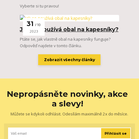
Vyberte si tu pravou!
31
10
Jak se používá obal na kapesníky?
2023
Ptáte se, jak vlastně obal na kapesníky funguje?
Odpověď najdete v tomto článku.
Zobrazit všechny články
Nepropásněte novinky, akce
a slevy!
Můžete se kdykoli odhlásit. Odesílám maximálně 2x do měsíce.
Přihlásit se