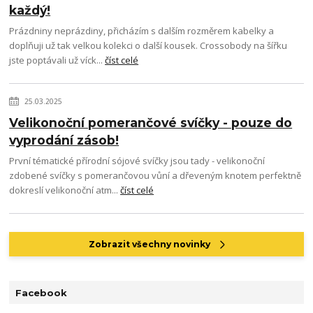
každý!
Prázdniny neprázdiny, přicházím s dalším rozměrem kabelky a
doplňuji už tak velkou kolekci o další kousek. Crossobody na šířku
jste poptávali už víck...
číst celé
25.03.2025
Velikonoční pomerančové svíčky - pouze do
vyprodání zásob!
První tématické přírodní sójové svíčky jsou tady - velikonoční
zdobené svíčky s pomerančovou vůní a dřeveným knotem perfektně
dokreslí velikonoční atm...
číst celé
Zobrazit všechny novinky
Facebook