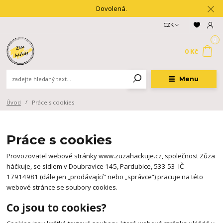
Dovolená.
CZK
0
0 Kč
Menu
Úvod
Práce s cookies
Práce s cookies
Provozovatel webové stránky www.zuzahackuje.cz, spole
čnost Zůza
háčkuje, se sídlem v Doubravice 145, Pardubice, 533 53 IČ
17914981 (dál
e jen „prodávající“ nebo „správce“) pracuje na této
webové stránce se soubory cookies.
Co jsou to cookies?