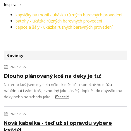
Inspirace:
kapsičky na mobil - ukázka různých barevných provedení
batohy - ukázka různých barevných provedení
čepice a šály - ukázka ruzných barevných provedení
Novinky
26.07.2025
Dlouho plánovaný koš na deky je tu!
Na tento koš jsem myslela několik měsíců a konečně ho můžu
nabídnout i vám! Koš je vhodný jako skvělý doplněk do obýváku na
deky nebo na schody jako ...
číst celé
26.07.2025
Nová kabelka - teď už si opravdu vybere
každý!