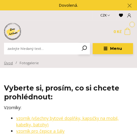
Dovolená.
CZK
0
0 Kč
Menu
Úvod
Fotogalerie
Vyberte si, prosím, co si chcete
prohlédnout:
Vzorníky:
vzorník (všechny bytové doplňky, kapsičky na mobil,
kabelky, batohy)
vzorník pro čepice a šály