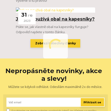
Vyberte si tu pravou!
31
10
Jak se používá obal na kapesníky?
2023
Ptáte se, jak vlastně obal na kapesníky funguje?
Odpověď najdete v tomto článku.
Zobrazit všechny články
Nepropásněte novinky, akce
a slevy!
Můžete se kdykoli odhlásit. Odesílám maximálně 2x do měsíce.
Přihlásit se
Souhlasím se
zpracováním osobních údajů
za účelem rozesílky