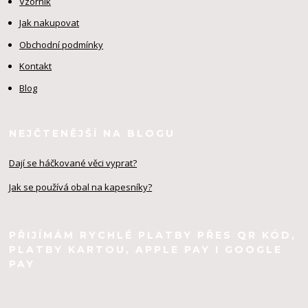
Vzorník
Jak nakupovat
Obchodní podmínky
Kontakt
Blog
NEJČTENĚJŠÍ NA BLOGU
Dají se háčkované věci vyprat?
Jak se používá obal na kapesníky?
PŘIJÍMÁM RYCHLÉ PLATBY PŘES QR KÓD,
PLATBY KARTOU, APPLE PAY I GOOGLE
PAY