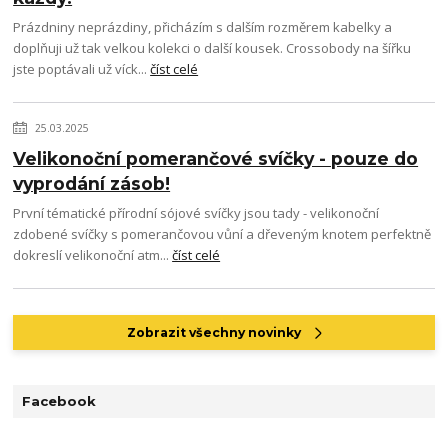
Prázdniny neprázdiny, přicházím s dalším rozměrem kabelky a
doplňuji už tak velkou kolekci o další kousek. Crossobody na šířku
jste poptávali už víck...
číst celé
25.03.2025
Velikonoční pomerančové svíčky - pouze do
vyprodání zásob!
První tématické přírodní sójové svíčky jsou tady - velikonoční
zdobené svíčky s pomerančovou vůní a dřeveným knotem perfektně
dokreslí velikonoční atm...
číst celé
Zobrazit všechny novinky
Facebook