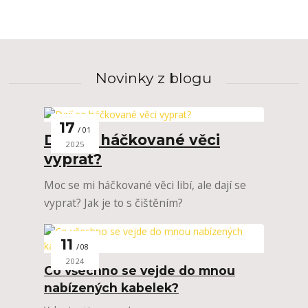
Novinky z blogu
17
01
Dají se háčkované věci
2025
vyprat?
Moc se mi háčkované věci libí, ale dají se
vyprat? Jak je to s čištěním?
11
08
2024
Co všechno se vejde do mnou
nabízených kabelek?