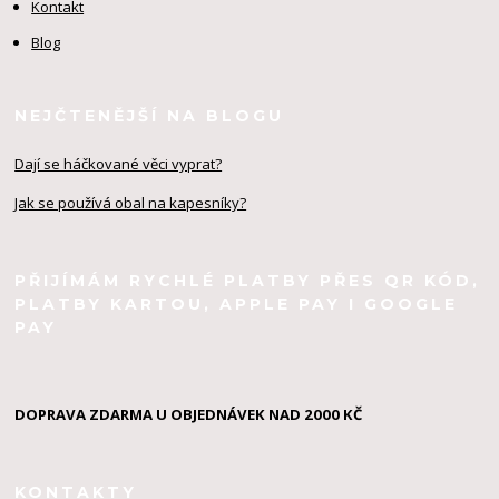
Kontakt
Blog
NEJČTENĚJŠÍ NA BLOGU
Dají se háčkované věci vyprat?
Jak se používá obal na kapesníky?
PŘIJÍMÁM RYCHLÉ PLATBY PŘES QR KÓD,
PLATBY KARTOU, APPLE PAY I GOOGLE
PAY
DOPRAVA ZDARMA U OBJEDNÁVEK NAD 2000 KČ
KONTAKTY