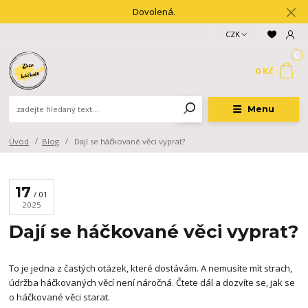
Dovolená.
CZK
0
0 Kč
Menu
Úvod
Blog
Dají se háčkované věci vyprat?
17
01
2025
Dají se háčkované věci vyprat?
To je jedna z častých otázek, které dostávám. A nemusíte mít strach,
údržba háčkovaných věcí není náročná. Čtete dál a dozvíte se, jak se
o háčkované věci starat.