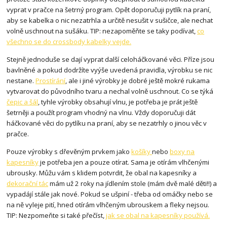
vyprat v pračce na šetrný program. Opět doporučuji pytlík na praní,
aby se kabelka o nic nezatrhla a určitě nesušit v sušičce, ale nechat
volně uschnout na sušáku. TIP: nezapoměňte se taky podívat,
co
všechno se do crossbody kabelky vejde.
Stejně jednoduše se dají vyprat další celoháčkované věci. Příze jsou
bavlněné a pokud dodržíte vyýše uvedená pravidla, výrobku se nic
nestane.
Prostírání
, ale i jiné výrobky je dobré ještě mokré rukama
vytvarovat do původního tvaru a nechal volně uschnout. Co se týká
čepic a šál
, tyhle výrobky obsahují vlnu, je potřeba je prát ještě
šetrněji a použít program vhodný na vlnu. Vždy doporučuji dát
háčkované věci do pytlíku na praní, aby se nezatrhly o jinou věc v
pračce.
Pouze výrobky s dřevěným prvkem jako
košíky
nebo
boxy na
kapesníky
je potřeba jen a pouze otírat. Sama je otírám vlhčenými
ubrousky. Můžu vám s klidem potvrdit, že obal na kapesníky a
dekorační tác
mám už 2 roky na jídlením stole (mám dvě malé děti!!) a
vypadájí stále jak nové. Pokud se ušpiní - třeba od omáčky nebo se
na ně vyleje pití, hned otírám vlhčeným ubrouskem a fleky nejsou.
TIP: Nezpomeňte si také přečíst,
jak se obal na kapesníky používá.