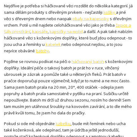
Nejdříve je potřeba si háčkované věci rozdělit do několika kategorií. Já
sama dělám produkty s dřevěným prvkem - nejčastěji
košíky
a jiné
věci s dřeveným dnem nebo naopak
obaly na kapesníky
s dřevěným
vrchem. Poté u mě najdete celoháčkované věci jako je třeba
čepice a
šály,
prostírání
,
kapsáře
,
kapsičky na mobil,
a další. A pak také nabízím
háčkované věci s koženkovými doplňky, které buď jdou odepnout - to
jsou ucha a řemínky u
kabelek
nebo odepnout nejdou, a to jsou
nejvíce obáváné
batohy
.
Pojďme se rovnou podívat na péči o
háčkovaný batoh
s koženkovými
doplňky. Ideální péče o takový batoh je prát ho v ruce, vlhčený
ubrousek je zázrak a pomůže také u některých fleků. Prát batoh v
pračce doporučuji pouze výjimečně, když je to nutné a ne moc často.
Sama jsem batoh prala na 20 min, 20°, 400 otáček - odepla jsem
popruhy a batoh prala samostatně v pytlíku na praní. Sušičku určitě
nepoužívejte. Batoh mi drží už druhou sezonu, nosím ho denně! Sem
tam musím jen utáhnout šroubky na kovovém zavírání, a to dle mého
právě kvůli tomu, že jsem ho dala do pračky.
Pokud si ode mě objednáte
kabelku
, bude mít řemínek nebo ucha
také koženková, ale odepínací, tam je údržba ještě jednodušší,
protože stačí koženkové doplňky odepnout a samotnou kabelku