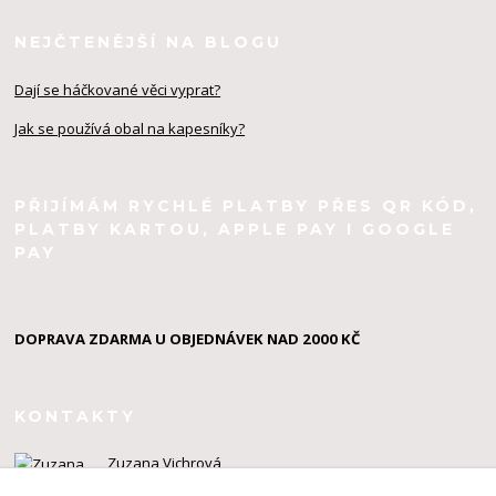
NEJČTENĚJŠÍ NA BLOGU
Dají se háčkované věci vyprat?
Jak se používá obal na kapesníky?
PŘIJÍMÁM RYCHLÉ PLATBY PŘES QR KÓD,
PLATBY KARTOU, APPLE PAY I GOOGLE
PAY
DOPRAVA ZDARMA U OBJEDNÁVEK NAD 2000 KČ
KONTAKTY
Zuzana Vichrová
+420 603 924 434