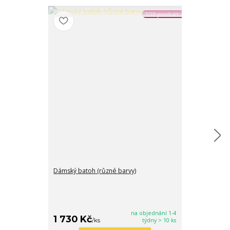
TOP produkt
Dámský batoh (různé barvy)
Dětská kabelka
na objednání 1-4
1 730 Kč
290 Kč
/
ks
týdny > 10 ks
/
ks