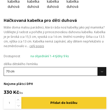
Háčkovaná kabelka pro děti duhová
Máte doma malou parádnici, která ráda nosí kabelky jako její maminka?
Udělejte jí radost a pořiďte ji princeznovskou duhovou kabelku. Kabelka
je je široká cca 15,5 cm, vysoká cca 14 cm. Vnitřní rozměry: šírka cca 13.5
cm, výška cca 13 cm. Kabelka nemá zapínání, aby dětem nepřekáželo a
nezměnšovalo v...
celý popis
Dostupnost
na objednání 1-4 týdny 9 ks
délka dětského řemínku
Nejsme plátci DPH
330 Kč
/
ks
Přidat do košíku