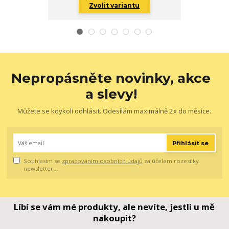
Zvolit variantu
Zv
Nepropásněte novinky, akce
a slevy!
Můžete se kdykoli odhlásit. Odesílám maximálně 2x do měsíce.
Přihlásit se
Souhlasím se
zpracováním osobních údajů
za účelem rozesílky
newsletteru.
Líbí se vám mé produkty, ale nevíte, jestli u mě
nakoupit?