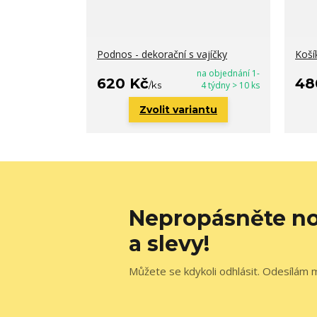
Podnos - dekorační s vajíčky
Koší
na objednání 1-
620 Kč
48
/
ks
4 týdny > 10 ks
Zvolit variantu
Nepropásněte no
a slevy!
Můžete se kdykoli odhlásit. Odesílám 