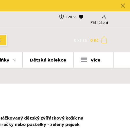
CZK
Přihlášení
0
ks
za
0 Kč
t
lňky
Dětská kolekce
Více
Háčkovaný dětský zvířátkový košík na
hračky nebo pastelky - zelený pejsek