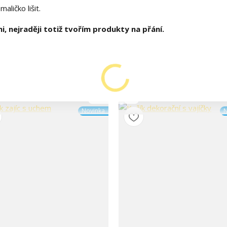
aličko lišit.
i, nejraději totiž tvořím produkty na přání.
Novinka
N