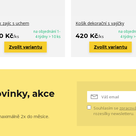
k zajíc s uchem
Košík dekorační s vajíčky
na objednání 1-
na objedn
0 Kč
420 Kč
/
ks
4 týdny > 10 ks
/
ks
4 týdny >
Zvolit variantu
Zvolit variantu
vinky, akce
Souhlasím se
zpracová
rozesílky newsletteru.
maximálně 2x do měsíce.