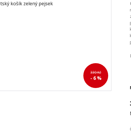
330 Kč
- 6 %