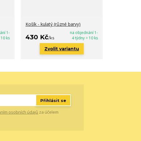
Košík - kulatý (různé barvy)
ání 1-
na objednání 1-
430 Kč
 10 ks
/
ks
4 týdny > 10 ks
Zvolit variantu
Přihlásit se
ním osobních údajů
za účelem