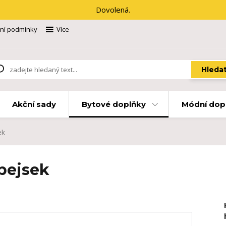
Dovolená.
ní podmínky
Více
Hleda
Akční sady
Bytové doplňky
Módní dop
ek
 pejsek