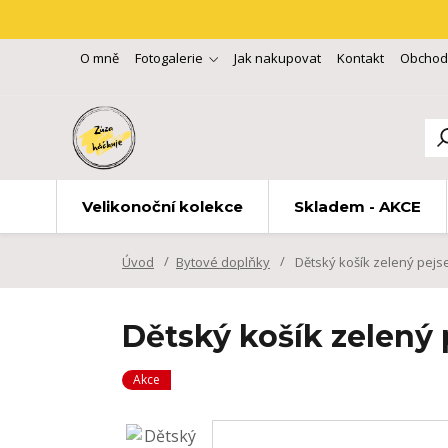
O mně
Fotogalerie
Jak nakupovat
Kontakt
Obchod
Velikonoční kolekce
Skladem - AKCE
Úvod
Bytové doplňky
Dětský košík zelený pejs
Dětský košík zelený
Akce