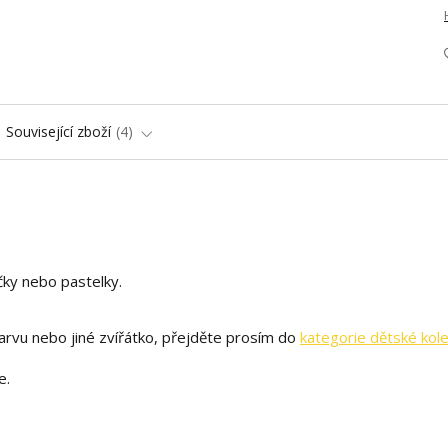
Související zboží
4
čky nebo pastelky.
rvu nebo jiné zvířátko, přejděte prosím do
kategorie dětské kol
e.