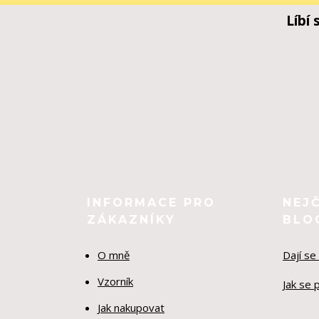
Líbí
INFORMACE PRO
NEJ
ZÁKAZNÍKY
BLO
O mně
Dají se
Vzorník
Jak se 
Jak nakupovat