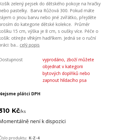
Košík zelený pejsek do dětského pokoje na hračky
nebo pastelky. Barva Růžová 300. Pokud máte
zájem o jinou barvu nebo jiné zvířátko, přejděte
prosím do kategorie dětské kolekce. Průměr
košíku 15 cm, výška je 8 cm, s oušky více. Péče o
košík: otírejte vlhkým hadříkem. Jedná se o ruční
práci: ba...
celý popis
Dostupnost
vyprodáno, zboží můžete
objednat v kategorii
bytových doplňků nebo
zapnout hlídacího psa
Nejsme plátci DPH
310 Kč
/
ks
Momentálně není k dispozici
Číslo produktu:
K-Z-4