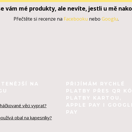
 se vám mé produkty, ale nevíte, jestli u mě nako
Přečtěte si recenze na
Facebooku
nebo
Googlu
.
ČTENĚJŠÍ NA
PŘIJÍMÁM RYCHLÉ
GU
PLATBY PŘES QR KÓ
PLATBY KARTOU,
APPLE PAY I GOOGL
 háčkované věci vyprat?
PAY
používá obal na kapesníky?