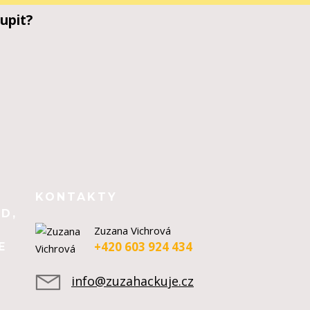
upit?
KONTAKTY
D,
Zuzana Vichrová
+420 603 924 434
E
info@zuzahackuje.cz