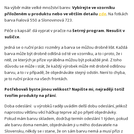
Na výběr máte velké množství barev.
Vybírejte ve vzorníku
přiloženém u produktu nebo ve větším detailu
zde
.
Na fotkách
barva Fialová 550 a Slonovinová 723.
Péče o kapsář: dá vyprat v pračce na
šetrný program.
Nesušit v
sušičce.
Jedná se o ruční práci: rozměry a barva se můžou drobně lišit. Každá
barva může být drobně odlišná od té ve vzorníku, a to i proto, že i
nitě, ze kterých je příze vyráběna můžou být pokaždé jiné. Z toho
důvodu se může i stát, že každý výrobek může mít drobně odlišnou
barvu, a to i v případě, že objednáváte stejný odstín. Není to chyba,
je to ruční práce na všech frontách.
Potřebovali byste jinou velikost? Napište mi, nejraději totiž
tvořím produkty na přání.
Doba odeslání: u výrobků raději uvádím delší dobu odeslání, jelikož
naprostou většinu věcí háčkuji teprve až po přijetí objednávky.
Pokud mám barvu skladem, dodržuji termín odeslání 1 týden, pokud
ale barvu doma nemám, objednávám ji u mého dodavatele na
Slovensku, někdy se i stane, že on sám barvu nemá a musí přízi z