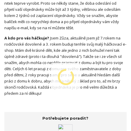
nitek teprve vyrobit. Proto se někdy stane, že doba odeslání od
přijetí vaší objednávky může být až 3 týdny, většinou ale odesílám
kolem 2 týdnů od zaplacení objednávky. Vždy se snažím, abyste
balíček měli co nejrychleji doma a po přijetí objednávky vám vždy
napíšu e-mail, kdy se na ní můžete těšit.
A kdo pro vás háčkuje?
Jsem Zůza, aktuálně jsem již 7.rokem na
rodičovské dovolené a 3. rokem buduji tenhle svůj malý háčkovací e-
shop. Mám dvě krásné děti, kde ale jedno z nich bohužel není tak
úplně zdravé (proto i ta dlouhá "dovolená"). Takže se i ze všech sil
snažím, abych mohla co nejdéle pracovat z domu a být tu pro svoje
děti. Celých 6 let pracuji z domu pro svého zaměstnavatele z doby
před dětmi, 2 roky pracuji sama pro sebe a aktuálně hledám další
práci z domu k dobru, abych měla nějaký základ pro to, až mi brzy
skončí rodičovská. Každá objednávka je pro mě velmi důležitá a
předem za ní děkuju!
Potřebujete poradit?