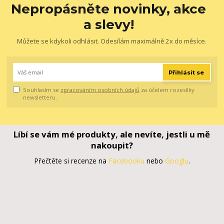
Nepropásněte novinky, akce
a slevy!
Můžete se kdykoli odhlásit. Odesílám maximálně 2x do měsíce.
Přihlásit se
Souhlasím se
zpracováním osobních údajů
za účelem rozesílky
newsletteru.
Líbí se vám mé produkty, ale nevíte, jestli u mě
nakoupit?
Přečtěte si recenze na
Facebooku
nebo
Googlu
.