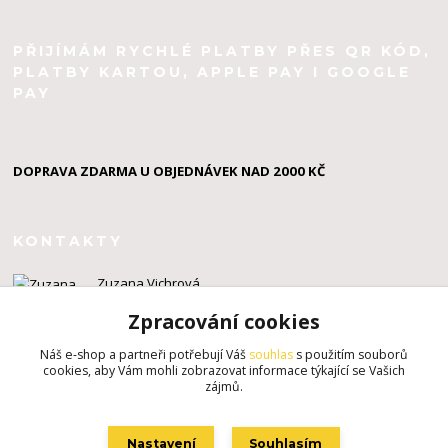
PŘIJÍMÁM RYCHLÉ PLATBY PŘES QR KÓD,
PLATBY KARTOU, APPLE PAY I GOOGLE
PAY
DOPRAVA ZDARMA U OBJEDNÁVEK NAD 2000 KČ
KONTAKTY
Zuzana Vichrová
+420 603 924 434
Zpracování cookies
info@zuzahackuje.cz
Náš e-shop a partneři potřebují Váš
souhlas
s použitím souborů
cookies, aby Vám mohli zobrazovat informace týkající se Vašich
zájmů.
Nastavení
Souhlasím