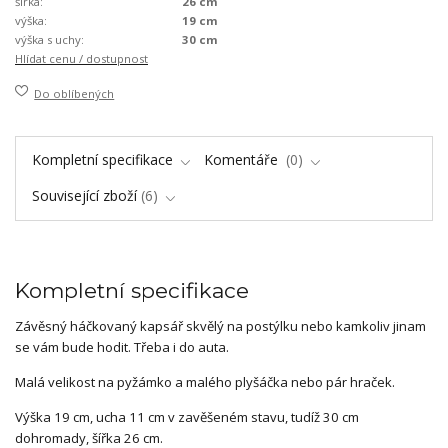
šířka:
26 cm
výška:
19 cm
výška s uchy:
30 cm
Hlídat cenu / dostupnost
Do oblíbených
Kompletní specifikace
Komentáře
0
Související zboží
6
Kompletní specifikace
Závěsný háčkovaný kapsář skvělý na postýlku nebo kamkoliv jinam
se vám bude hodit. Třeba i do auta.
Malá velikost na pyžámko a malého plyšáčka nebo pár hraček.
Výška 19 cm, ucha 11 cm v zavěšeném stavu, tudíž 30 cm
dohromady, šířka 26 cm.