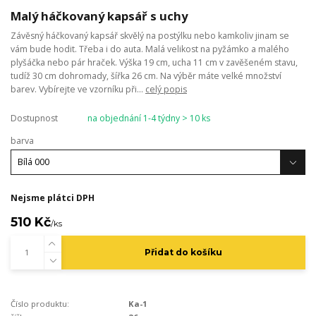
Malý háčkovaný kapsář s uchy
Závěsný háčkovaný kapsář skvělý na postýlku nebo kamkoliv jinam se
vám bude hodit. Třeba i do auta. Malá velikost na pyžámko a malého
plyšáčka nebo pár hraček. Výška 19 cm, ucha 11 cm v zavěšeném stavu,
tudíž 30 cm dohromady, šířka 26 cm. Na výběr máte velké množství
barev. Vybírejte ve vzorníku při...
celý popis
Dostupnost
na objednání 1-4 týdny > 10 ks
barva
Nejsme plátci DPH
510 Kč
/
ks
Přidat do košíku
Číslo produktu:
Ka-1