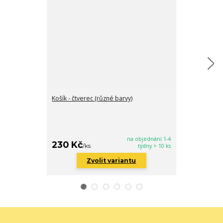
Košík - čtverec (různé barvy)
Košík - kulatý 
na objednání 1-4
230 Kč
430 Kč
/
ks
týdny > 10 ks
/
ks
Zvolit variantu
Zv