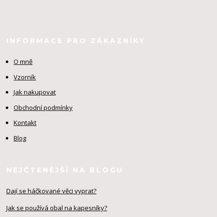
INFORMACE PRO ZÁKAZNÍKY
O mně
Vzorník
Jak nakupovat
Obchodní podmínky
Kontakt
Blog
NEJČTENĚJŠÍ NA BLOGU
Dají se háčkované věci vyprat?
Jak se používá obal na kapesníky?