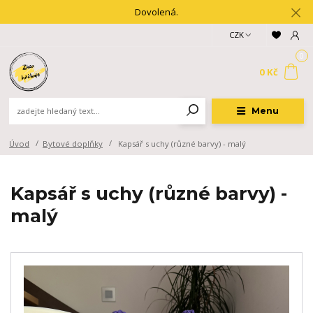
Dovolená.
CZK
0
0 Kč
Menu
Úvod
Bytové doplňky
Kapsář s uchy (různé barvy) - malý
Kapsář s uchy (různé barvy) -
malý