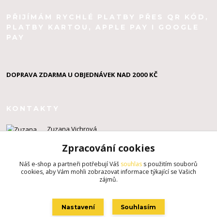
PŘIJÍMÁM RYCHLÉ PLATBY PŘES QR KÓD,
PLATBY KARTOU, APPLE PAY I GOOGLE
PAY
DOPRAVA ZDARMA U OBJEDNÁVEK NAD 2000 KČ
KONTAKTY
Zuzana Vichrová
+420 603 924 434
Zpracování cookies
info@zuzahackuje.cz
Náš e-shop a partneři potřebují Váš
souhlas
s použitím souborů
cookies, aby Vám mohli zobrazovat informace týkající se Vašich
zájmů.
Nastavení
Souhlasím