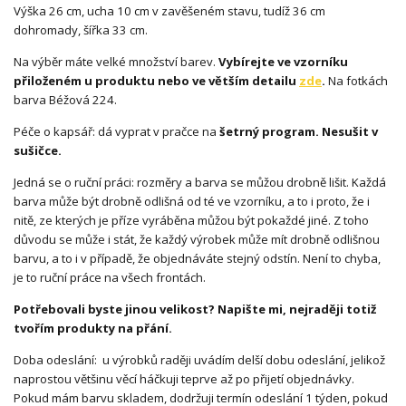
Výška 26 cm, ucha 10 cm v zavěšeném stavu, tudíž 36 cm
dohromady, šířka 33 cm.
Na výběr máte velké množství barev.
Vybírejte ve vzorníku
přiloženém u produktu nebo ve větším detailu
zde
.
Na fotkách
barva Béžová 224.
Péče o kapsář: dá vyprat v pračce na
šetrný program.
Nesušit v
sušičce.
Jedná se o ruční práci: rozměry a barva se můžou drobně lišit. Každá
barva může být drobně odlišná od té ve vzorníku, a to i proto, že i
nitě, ze kterých je příze vyráběna můžou být pokaždé jiné. Z toho
důvodu se může i stát, že každý výrobek může mít drobně odlišnou
barvu, a to i v případě, že objednáváte stejný odstín. Není to chyba,
je to ruční práce na všech frontách.
Potřebovali byste jinou velikost? Napište mi, nejraději totiž
tvořím produkty na přání.
Doba odeslání: u výrobků raději uvádím delší dobu odeslání, jelikož
naprostou většinu věcí háčkuji teprve až po přijetí objednávky.
Pokud mám barvu skladem, dodržuji termín odeslání 1 týden, pokud