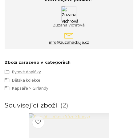
Zuzana Vichrová
info@zuzahackuje.cz
Zboží zařazeno v kategoriích
Bytové doplňky
Dětská kolekce
Kapsáře > Girlandy
Související zboží
2