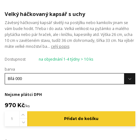
Velký háčkovaný kapsář s uchy
Závěsný háčkovaný kapsář skvělý na postýlku nebo kamkoliv jinam se
vám bude hodit. Třeba i do auta. Velká velikost na pyžámko a malého
plyšáčka nebo pár hraček, ale i knížku, kapesníky atd. Výška 26 cm, ucha
10 cm v zavěšeném stavu, tudíž 36 cm dohromady, šířka 33 cm. Na výběr
máte velké množství ba...
celý popis
Dostupnost
na objednání 1-4 týdny > 10 ks
barva
Nejsme plátci DPH
970 Kč
/
ks
Přidat do košíku