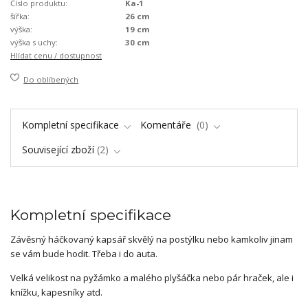
Číslo produktu:
Ka-1
šířka:
26 cm
výška:
19 cm
výška s uchy:
30 cm
Hlídat cenu / dostupnost
Do oblíbených
Kompletní specifikace
Komentáře
0
Související zboží
2
Kompletní specifikace
Závěsný háčkovaný kapsář skvělý na postýlku nebo kamkoliv jinam
se vám bude hodit. Třeba i do auta.
Velká velikost na pyžámko a malého plyšáčka nebo pár hraček, ale i
knížku, kapesníky atd.