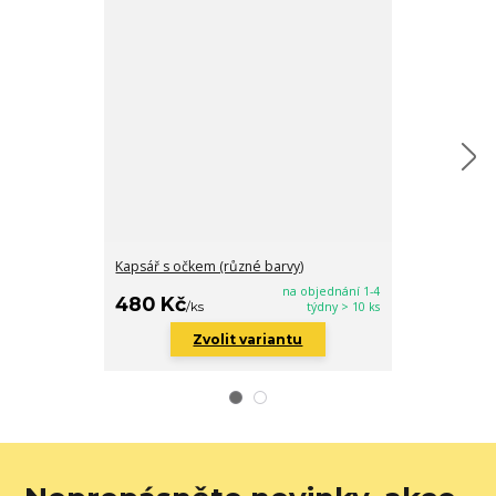
Kapsář s očkem (různé barvy)
Dětská kabelka
na objednání 1-4
480 Kč
290 Kč
/
ks
týdny > 10 ks
/
ks
Zvolit variantu
Zv