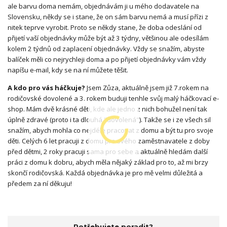
ale barvu doma nemám, objednávám ji u mého dodavatele na
Slovensku, někdy se i stane, že on sám barvu nemá a musí přízi z
nitek teprve vyrobit. Proto se někdy stane, že doba odeslání od
přijetí vaší objednávky může být až 3 týdny, většinou ale odesílám
kolem 2 týdnů od zaplacení objednávky. Vždy se snažím, abyste
balíček měli co nejrychleji doma a po přijetí objednávky vám vždy
napíšu e-mail, kdy se na ní můžete těšit.
A kdo pro vás háčkuje?
Jsem Zůza, aktuálně jsem již 7.rokem na
rodičovské dovolené a 3. rokem buduji tenhle svůj malý háčkovací e-
shop. Mám dvě krásné děti, kde ale jedno z nich bohužel není tak
úplně zdravé (proto i ta dlouhá "dovolená"). Takže se i ze všech sil
snažím, abych mohla co nejdéle pracovat z domu a být tu pro svoje
děti. Celých 6 let pracuji z domu pro svého zaměstnavatele z doby
před dětmi, 2 roky pracuji sama pro sebe a aktuálně hledám další
práci z domu k dobru, abych měla nějaký základ pro to, až mi brzy
skončí rodičovská. Každá objednávka je pro mě velmi důležitá a
předem za ní děkuju!
Potřebujete poradit?