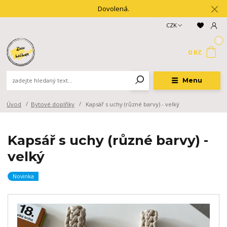
Dovolená.
CZK
0
0 Kč
Menu
Úvod
Bytové doplňky
Kapsář s uchy (různé barvy) - velký
Kapsář s uchy (různé barvy) -
velký
Novinka