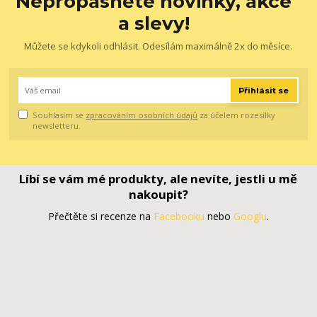
Nepropásněte novinky, akce
a slevy!
Můžete se kdykoli odhlásit. Odesílám maximálně 2x do měsíce.
Přihlásit se
Souhlasím se
zpracováním osobních údajů
za účelem rozesílky
newsletteru.
Líbí se vám mé produkty, ale nevíte, jestli u mě
nakoupit?
Přečtěte si recenze na
Facebooku
nebo
Googlu
.