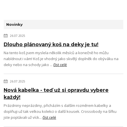
Novinky
26.07.2025
Dlouho plánovaný koš na deky je tu!
Na tento koš jsem myslela několik měsíců a konečně ho můžu
nabídnout i vám! Koš je vhodný jako skvělý doplněk do obýváku na
deky nebo na schody jako ...
číst celé
26.07.2025
Nová kabelka - teď už si opravdu vybere
každý!
Prázdniny neprázdiny, přicházím s dalším rozměrem kabelky a
doplňuji už tak velkou kolekci o další kousek. Crossobody na šířku
jste poptávali už víck...
číst celé