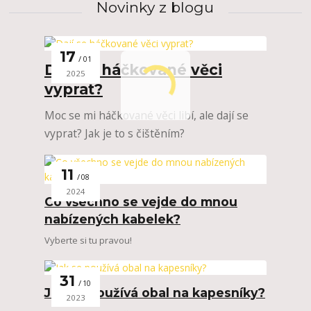
Novinky z blogu
17
01
Dají se háčkované věci
2025
vyprat?
Moc se mi háčkované věci libí, ale dají se
vyprat? Jak je to s čištěním?
11
08
2024
Co všechno se vejde do mnou
nabízených kabelek?
Vyberte si tu pravou!
31
10
Jak se používá obal na kapesníky?
2023