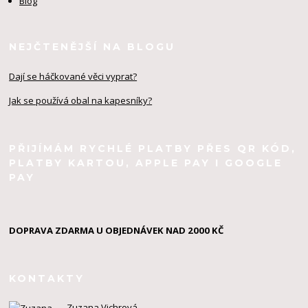
Blog
NEJČTENĚJŠÍ NA BLOGU
Dají se háčkované věci vyprat?
Jak se používá obal na kapesníky?
PŘIJÍMÁM RYCHLÉ PLATBY PŘES QR KÓD,
PLATBY KARTOU, APPLE PAY I GOOGLE
PAY
DOPRAVA ZDARMA U OBJEDNÁVEK NAD 2000 KČ
KONTAKTY
Zuzana Vichrová