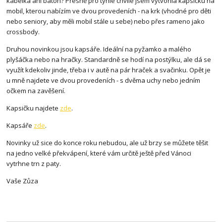
kabelka ani batoh? Přesně pro tyhle chvíle jsem vytvořila kapsičku na
mobil, kterou nabízím ve dvou provedeních - na krk (vhodné pro děti
nebo seniory, aby měli mobil stále u sebe) nebo přes rameno jako
crossbody.
Druhou novinkou jsou kapsáře. Ideální na pyžamko a malého
plyšáčka nebo na hračky. Standardně se hodí na postýlku, ale dá se
využít kdekoliv jinde, třeba i v autě na pár hraček a svačinku. Opět je
u mně najdete ve dvou provedeních - s dvěma uchy nebo jedním
očkem na zavěšení.
Kapsičku najdete
zde
.
Kapsáře
zde
.
Novinky už sice do konce roku nebudou, ale už brzy se můžete těšit
na jedno velké překvápení, které vám určitě ještě před Vánoci
vytrhne trn z paty.
Vaše Zůza