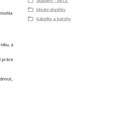
Skladem - AKCE
Módní doplňky
e mohla
Kabelky a batohy
níku, a
í práce
ednout,