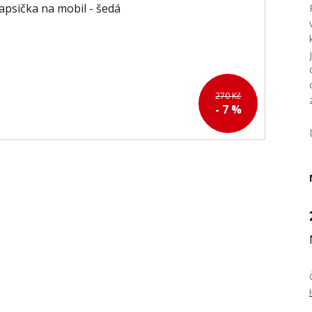
270 Kč
- 7 %