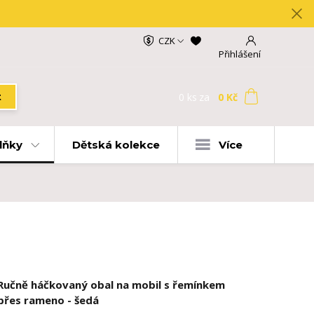
CZK
Přihlášení
0
ks
za
0 Kč
t
lňky
Dětská kolekce
Více
Ručně háčkovaný obal na mobil s řemínkem
přes rameno - šedá