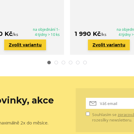
na objednání 1-
na objedn
0 Kč
1 990 Kč
/
ks
4 týdny > 10 ks
/
ks
4 týdny >
Zvolit variantu
Zvolit variantu
vinky, akce
Souhlasím se
zpracová
rozesílky newsletteru.
maximálně 2x do měsíce.