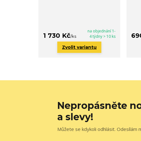
na objednání 1-
1 730 Kč
69
/
ks
4 týdny > 10 ks
Zvolit variantu
Nepropásněte no
a slevy!
Můžete se kdykoli odhlásit. Odesílám 