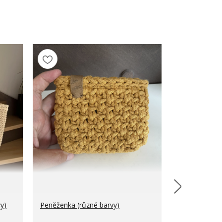
y)
Peněženka (různé barvy)
Dětská kabel