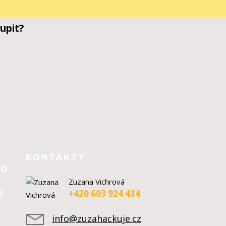
upit?
KONTAKTY
D,
Zuzana Vichrová
+420 603 924 434
E
info@zuzahackuje.cz