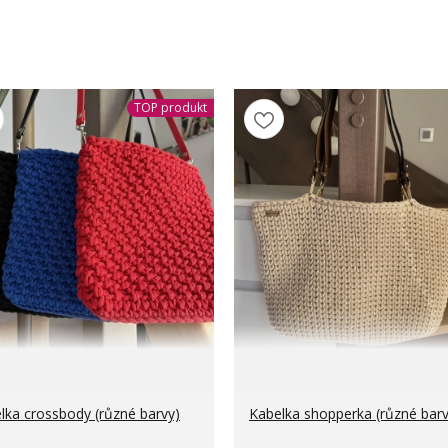
TOP produkt
lka crossbody (různé barvy)
Kabelka shopperka (různé barv