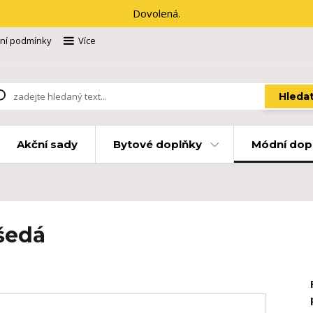
Dovolená.
ní podmínky
Více
Hleda
Akční sady
Bytové doplňky
Módní dop
šedá