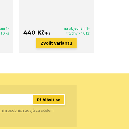
ání 1-
na objednání 1-
440 Kč
290 Kč
 10 ks
/
ks
4 týdny > 10 ks
/
k
Zvolit variantu
Zvo
Přihlásit se
ním osobních údajů
za účelem