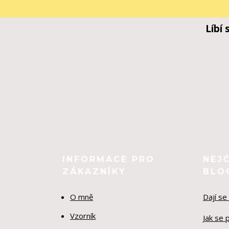
Líbí
INFORMACE PRO
NEJ
ZÁKAZNÍKY
BLO
O mně
Dají se
Vzorník
Jak se 