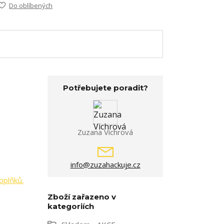
Do oblíbených
Potřebujete poradit?
Zuzana Vichrová
info@zuzahackuje.cz
oplňků.
Zboží zařazeno v
kategoriích