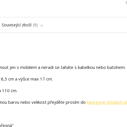
Související zboží
9
hnout jen s mobilem a neradi se taháte s kabelkou nebo batohem.
x 8,5 cm a výšce max 17 cm.
a 110 cm.
inou barvu nebo velikost přejděte prosím do
kategorie módních d
 přesná"