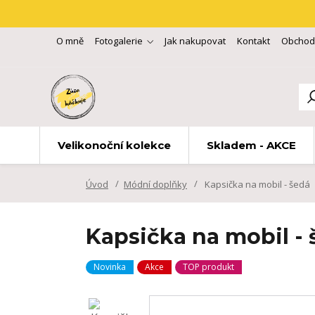
O mně
Fotogalerie
Jak nakupovat
Kontakt
Obchod
Velikonoční kolekce
Skladem - AKCE
Úvod
Módní doplňky
Kapsička na mobil - šedá
Kapsička na mobil - 
Novinka
Akce
TOP produkt