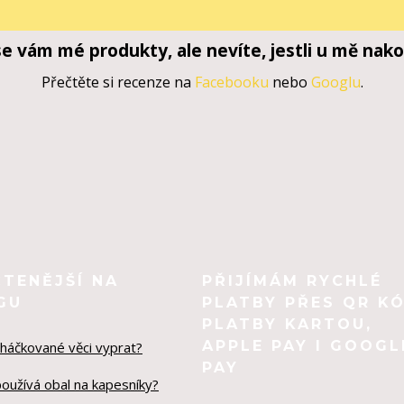
 se vám mé produkty, ale nevíte, jestli u mě nako
Přečtěte si recenze na
Facebooku
nebo
Googlu
.
ČTENĚJŠÍ NA
PŘIJÍMÁM RYCHLÉ
GU
PLATBY PŘES QR KÓ
PLATBY KARTOU,
APPLE PAY I GOOGL
 háčkované věci vyprat?
PAY
používá obal na kapesníky?