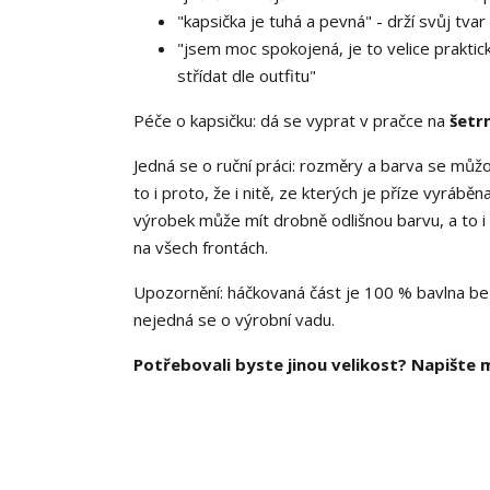
"kapsička je tuhá a pevná" - drží svůj tvar
"jsem moc spokojená, je to velice prakti
střídat dle outfitu"
Péče o kapsičku: dá se vyprat v pračce na
šetr
Jedná se o ruční práci: rozměry a barva se můžo
to i proto, že i nitě, ze kterých je příze vyráb
výrobek může mít drobně odlišnou barvu, a to i 
na všech frontách.
Upozornění: háčkovaná část je 100 % bavlna be
nejedná se o výrobní vadu.
Potřebovali byste jinou velikost? Napište m