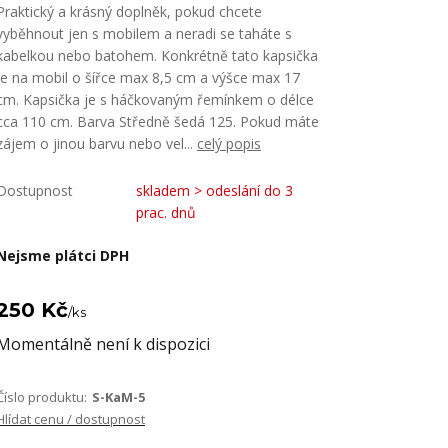
Praktický a krásný doplněk, pokud chcete
vyběhnout jen s mobilem a neradi se taháte s
kabelkou nebo batohem. Konkrétně tato kapsička
je na mobil o šířce max 8,5 cm a výšce max 17
cm. Kapsička je s háčkovaným řemínkem o délce
cca 110 cm. Barva Středně šedá 125. Pokud máte
zájem o jinou barvu nebo vel...
celý popis
Dostupnost
skladem > odeslání do 3
prac. dnů
Nejsme plátci DPH
250 Kč
/
ks
Momentálně není k dispozici
Číslo produktu:
S-KaM-5
Hlídat cenu / dostupnost