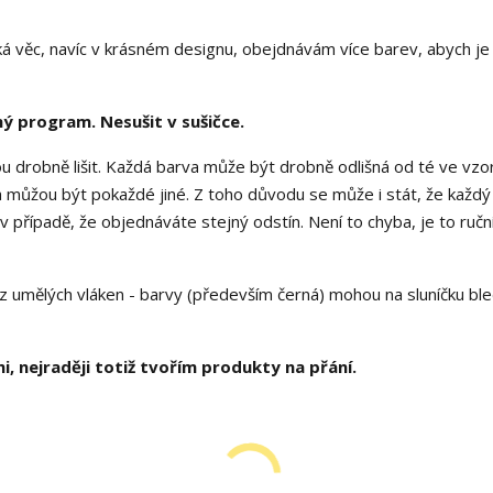
cká věc, navíc v krásném designu, obejdnávám více barev, abych j
ný program.
Nesušit v sušičce.
u drobně lišit. Každá barva může být drobně odlišná od té ve vzor
ěna můžou být pokaždé jiné. Z toho důvodu se může i stát, že každý
v případě, že objednáváte stejný odstín. Není to chyba, je to ručn
z umělých vláken - barvy (především černá) mohou na sluníčku bl
i, nejraději totiž tvořím produkty na přání.