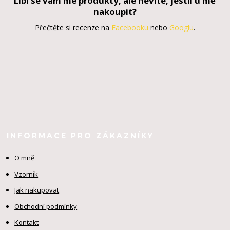
Líbí se vám mé produkty, ale nevíte, jestli u mě
nakoupit?
Přečtěte si recenze na
Facebooku
nebo
Googlu
.
INFORMACE PRO ZÁKAZNÍKY
O mně
Vzorník
Jak nakupovat
Obchodní podmínky
Kontakt