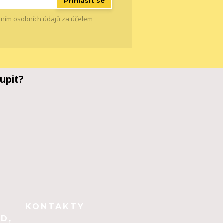
Přihlásit se
ním osobních údajů
za účelem
upit?
KONTAKTY
D,