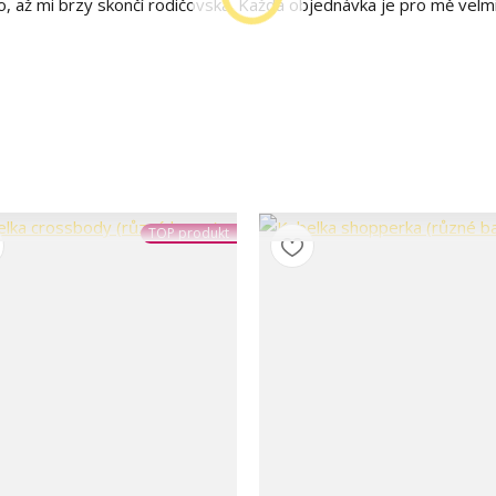
o, až mi brzy skončí rodičovská. Každá objednávka je pro mě velm
TOP produkt