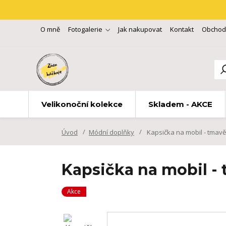
O mně
Fotogalerie
Jak nakupovat
Kontakt
Obchod
Velikonoční kolekce
Skladem - AKCE
Úvod
Módní doplňky
Kapsička na mobil - tmav
Kapsička na mobil -
Akce