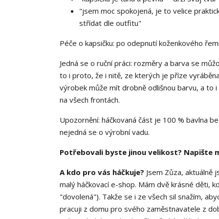
"jsem moc spokojená, je to velice prakti
střídat dle outfitu"
Péče o kapsičku: po odepnutí koženkového řemí
Jedná se o ruční práci: rozměry a barva se můžo
to i proto, že i nitě, ze kterých je příze vyráb
výrobek může mít drobně odlišnou barvu, a to i 
na všech frontách.
Upozornění: háčkovaná část je 100 % bavlna be
nejedná se o výrobní vadu.
Potřebovali byste jinou velikost? Napište m
A kdo pro vás háčkuje?
Jsem Zůza, aktuálně j
malý háčkovací e-shop. Mám dvě krásné děti, kde
"dovolená"). Takže se i ze všech sil snažím, aby
pracuji z domu pro svého zaměstnavatele z doby