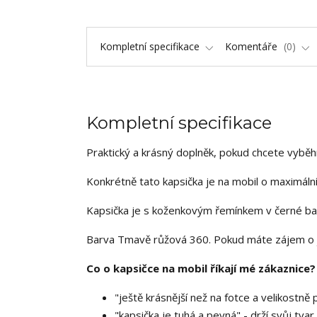
Kompletní specifikace
Komentáře
0
Kompletní specifikace
Praktický a krásný doplněk, pokud chcete vybě
Konkrétně tato kapsička je na mobil o maximální
Kapsička je s koženkovým řemínkem v černé bar
Barva Tmavě růžová 360. Pokud máte zájem o j
Co o kapsičce na mobil říkají mé zákaznice?
"ještě krásnější než na fotce a velikostně
"kapsička je tuhá a pevná" - drží svůj tvar