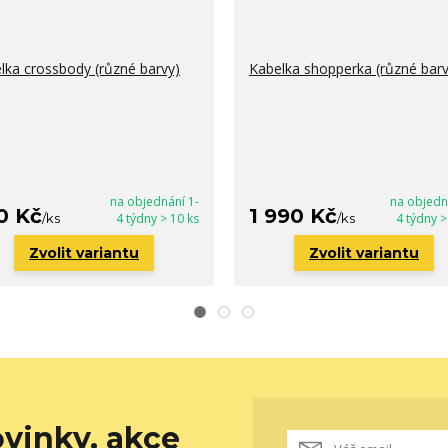
lka crossbody (různé barvy)
Kabelka shopperka (různé barv
na objednání 1-
na objedn
0 Kč
1 990 Kč
/
ks
4 týdny > 10 ks
/
ks
4 týdny >
Zvolit variantu
Zvolit variantu
vinky, akce