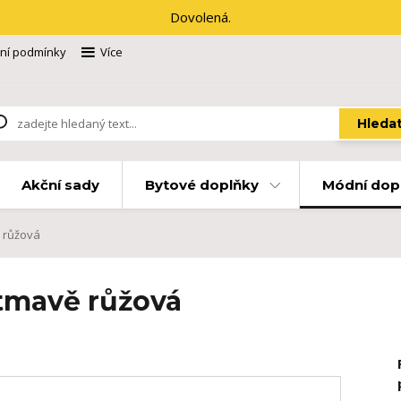
Dovolená.
ní podmínky
Více
Hleda
Akční sady
Bytové doplňky
Módní dop
ě růžová
 tmavě růžová