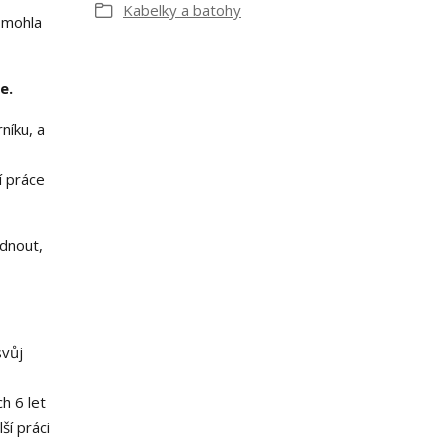
Kabelky a batohy
e mohla
e.
níku, a
í práce
ednout,
svůj
h 6 let
ší práci