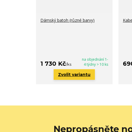
Dámský batoh (různé barvy)
Kabe
na objednání 1-
1 730 Kč
69
/
ks
4 týdny > 10 ks
Zvolit variantu
Nepropásněte no