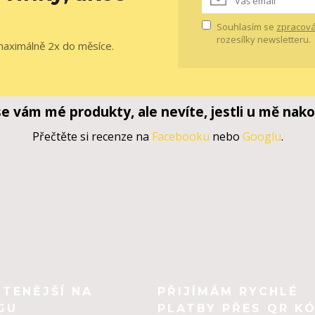
Souhlasím se
zpracová
rozesílky newsletteru.
maximálně 2x do měsíce.
 se vám mé produkty, ale nevíte, jestli u mě nako
Přečtěte si recenze na
Facebooku
nebo
Googlu
.
ČTENĚJŠÍ NA
PŘIJÍMÁM RYCHLÉ
GU
PLATBY PŘES QR KÓ