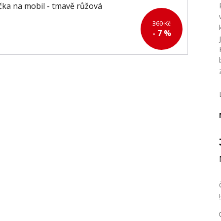
360 Kč
- 7 %