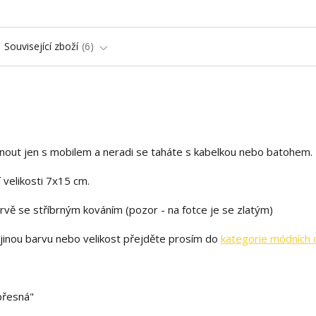
Související zboží
6
hnout jen s mobilem a neradi se taháte s kabelkou nebo batohem.
 velikosti 7x15 cm.
vě se stříbrným kováním (pozor - na fotce je se zlatým)
inou barvu nebo velikost přejděte prosím do
kategorie módních 
 přesná"