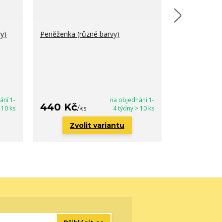
y)
Peněženka (různé barvy)
Dětská kabel
ání 1-
na objednání 1-
440 Kč
290 Kč
 10 ks
/
ks
4 týdny > 10 ks
/
k
Zvolit variantu
Zvo