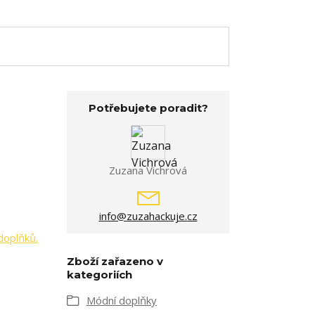
Potřebujete poradit?
Zuzana Vichrová
info@zuzahackuje.cz
doplňků.
Zboží zařazeno v
kategoriích
Módní doplňky