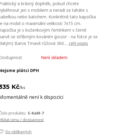
Praktický a krásný doplněk, pokud chcete
vyběhnout jen s mobilem a neradi se taháte s
kabelkou nebo batohem. Konkrétně tato kapsička
je na mobil o maximální velikosti 7x15 cm.
Kapsička je s koženkovým řemínkem v černé
barvě se stříbrným kováním (pozor - na fotce je se
zlatým) Barva Tmavě růžová 360....
celý popis
Dostupnost
Není skladem
Nejsme plátci DPH
335 Kč
/
ks
Momentálně není k dispozici
Číslo produktu:
S-KaM-7
Hlídat cenu / dostupnost
Do oblíbených