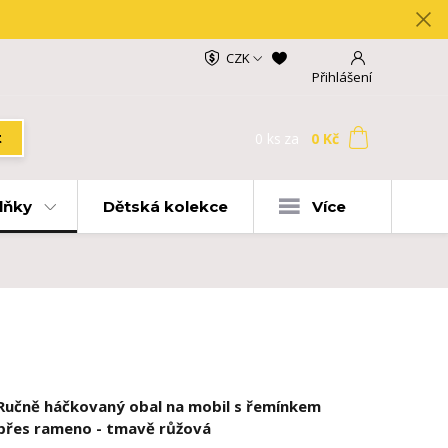
CZK
Přihlášení
0
ks
za
0 Kč
t
lňky
Dětská kolekce
Více
Ručně háčkovaný obal na mobil s řemínkem
přes rameno - tmavě růžová