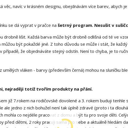
cká věc, navíc v krásném designu, obejdnávám více barev, abych j
nku se dá vyprat v pračce na
šetrný program.
Nesušit v sušičc
u drobně lišit. Každá barva může být drobně odlišná od té ve vzor
ěna můžou být pokaždé jiné. Z toho důvodu se může i stát, že každý
v případě, že objednáváte stejný odstín. Není to chyba, je to ručn
z umělých vláken - barvy (především černá) mohou na sluníčku bl
i, nejraději totiž tvořím produkty na přání.
sem již 7.rokem na rodičovské dovolené a 3. rokem buduji tenhle 
 ale jedno z nich bohužel není tak úplně zdravé (proto i ta dlouhá
ch mohla co nejdéle pracovat z domu a být tu pro svoje děti. Celýc
 před dětmi, 2 roky pracuji sama pro sebe a aktuálně hledám dal