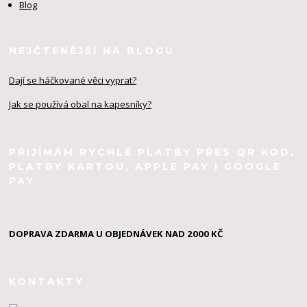
Blog
NEJČTENĚJŠÍ NA BLOGU
Dají se háčkované věci vyprat?
Jak se používá obal na kapesníky?
PŘIJÍMÁM RYCHLÉ PLATBY PŘES QR KÓD,
PLATBY KARTOU, APPLE PAY I GOOGLE
PAY
DOPRAVA ZDARMA U OBJEDNÁVEK NAD 2000 KČ
KONTAKTY