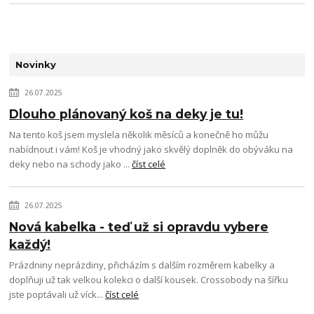
Novinky
26.07.2025
Dlouho plánovaný koš na deky je tu!
Na tento koš jsem myslela několik měsíců a konečně ho můžu
nabídnout i vám! Koš je vhodný jako skvělý doplněk do obýváku na
deky nebo na schody jako ...
číst celé
26.07.2025
Nová kabelka - teď už si opravdu vybere
každý!
Prázdniny neprázdiny, přicházím s dalším rozměrem kabelky a
doplňuji už tak velkou kolekci o další kousek. Crossobody na šířku
jste poptávali už víck...
číst celé