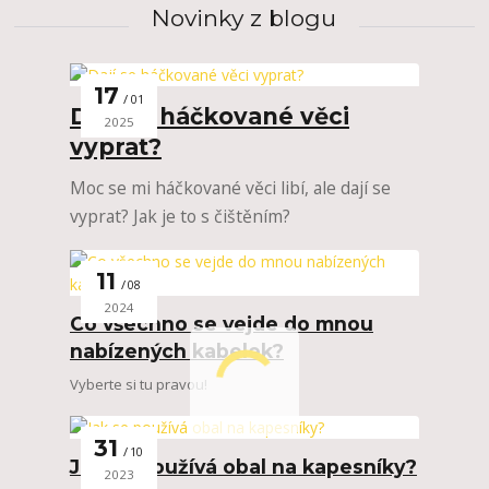
Novinky z blogu
17
01
Dají se háčkované věci
2025
vyprat?
Moc se mi háčkované věci libí, ale dají se
vyprat? Jak je to s čištěním?
11
08
2024
Co všechno se vejde do mnou
nabízených kabelek?
Vyberte si tu pravou!
31
10
Jak se používá obal na kapesníky?
2023