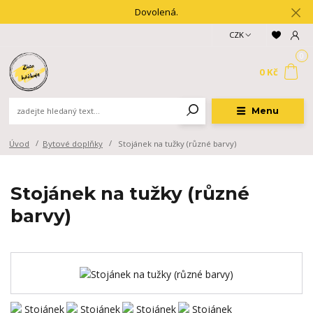
Dovolená.
CZK
0
0 Kč
Menu
Úvod
Bytové doplňky
Stojánek na tužky (různé barvy)
Stojánek na tužky (různé
barvy)