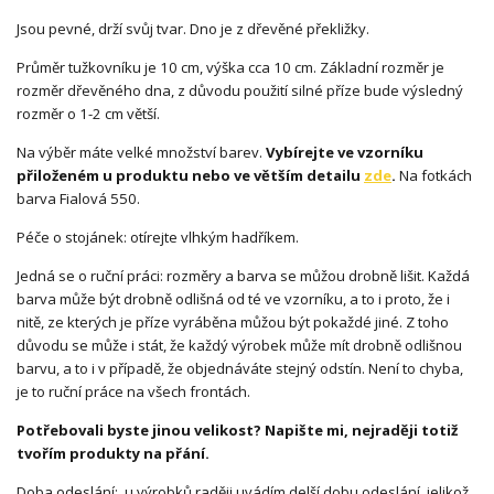
Jsou pevné, drží svůj tvar. Dno je z dřevěné překližky.
Průměr tužkovníku je 10 cm, výška cca 10 cm. Základní rozměr je
rozměr dřevěného dna, z důvodu použití silné příze bude výsledný
rozměr o 1-2 cm větší.
Na výběr máte velké množství barev.
Vybírejte ve vzorníku
přiloženém u produktu nebo ve větším detailu
zde
.
Na fotkách
barva Fialová 550.
Péče o stojánek: otírejte vlhkým hadříkem.
Jedná se o ruční práci: rozměry a barva se můžou drobně lišit. Každá
barva může být drobně odlišná od té ve vzorníku, a to i proto, že i
nitě, ze kterých je příze vyráběna můžou být pokaždé jiné. Z toho
důvodu se může i stát, že každý výrobek může mít drobně odlišnou
barvu, a to i v případě, že objednáváte stejný odstín. Není to chyba,
je to ruční práce na všech frontách.
Potřebovali byste jinou velikost? Napište mi, nejraději totiž
tvořím produkty na přání.
Doba odeslání: u výrobků raději uvádím delší dobu odeslání, jelikož