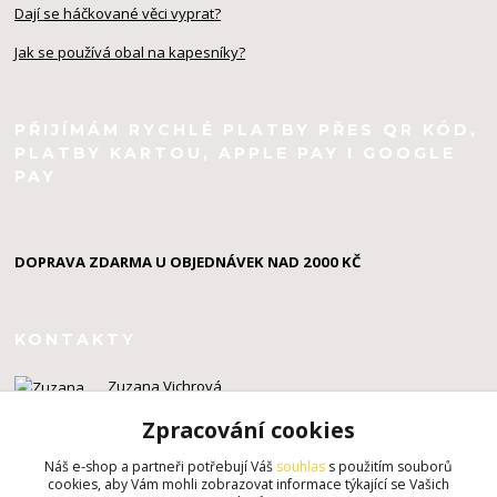
Dají se háčkované věci vyprat?
Jak se používá obal na kapesníky?
PŘIJÍMÁM RYCHLÉ PLATBY PŘES QR KÓD,
PLATBY KARTOU, APPLE PAY I GOOGLE
PAY
DOPRAVA ZDARMA U OBJEDNÁVEK NAD 2000 KČ
KONTAKTY
Zuzana Vichrová
+420 603 924 434
Zpracování cookies
info@zuzahackuje.cz
Náš e-shop a partneři potřebují Váš
souhlas
s použitím souborů
cookies, aby Vám mohli zobrazovat informace týkající se Vašich