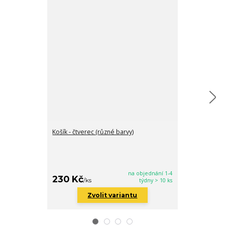
Košík - čtverec (různé barvy)
Košík - kulatý 
na objednání 1-4
230 Kč
430 Kč
/
ks
týdny > 10 ks
/
ks
Zvolit variantu
Zv