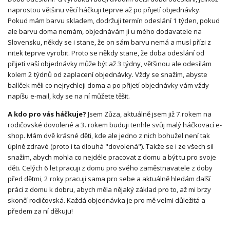
naprostou většinu věcí háčkuji teprve až po přijetí objednávky.
Pokud mám barvu skladem, dodržuji termín odeslání 1 týden, pokud
ale barvu doma nemám, objednávám ji u mého dodavatele na
Slovensku, někdy se i stane, že on sám barvu nemá a musí přízi z
nitek teprve vyrobit. Proto se někdy stane, že doba odeslání od
přijetí vaší objednávky může být až 3 týdny, většinou ale odesílám
kolem 2 týdnů od zaplacení objednávky. Vždy se snažím, abyste
balíček měli co nejrychleji doma a po přijetí objednávky vám vždy
napíšu e-mail, kdy se na ní můžete těšit.
A kdo pro vás háčkuje?
Jsem Zůza, aktuálně jsem již 7.rokem na
rodičovské dovolené a 3. rokem buduji tenhle svůj malý háčkovací e-
shop. Mám dvě krásné děti, kde ale jedno z nich bohužel není tak
úplně zdravé (proto i ta dlouhá "dovolená"). Takže se i ze všech sil
snažím, abych mohla co nejdéle pracovat z domu a být tu pro svoje
děti. Celých 6 let pracuji z domu pro svého zaměstnavatele z doby
před dětmi, 2 roky pracuji sama pro sebe a aktuálně hledám další
práci z domu k dobru, abych měla nějaký základ pro to, až mi brzy
skončí rodičovská. Každá objednávka je pro mě velmi důležitá a
předem za ní děkuju!