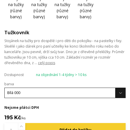
Tužkovník
Stojánek na tužky pro dospělé i pro děti do pokojíku - na pastelky i fixy.
Skvělé i jako dárek pro paní učitelky ke konci školnního roku nebo do
kanceláře. Jsou pevné, drží svůj tvar. Dno je z dřevěné překližky. Průměr
tužkovníku je 10 cm, výška cca 10 cm. Základní rozměr je rozměr
dřevěného dna, z ...
celý popis
Dostupnost
na objednání 1-4 týdny > 10 ks
barva
Nejsme plátci DPH
195 Kč
/
ks
Přidat do košíku