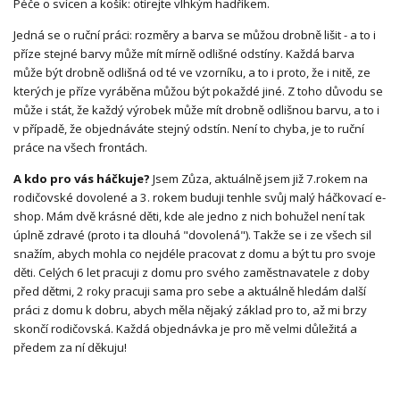
Péče o svícen a košík: otírejte vlhkým hadříkem.
Jedná se o ruční práci: rozměry a barva se můžou drobně lišit - a to i
příze stejné barvy může mít mírně odlišné odstíny. Každá barva
může být drobně odlišná od té ve vzorníku, a to i proto, že i nitě, ze
kterých je příze vyráběna můžou být pokaždé jiné. Z toho důvodu se
může i stát, že každý výrobek může mít drobně odlišnou barvu, a to i
v případě, že objednáváte stejný odstín. Není to chyba, je to ruční
práce na všech frontách.
A kdo pro vás háčkuje?
Jsem Zůza, aktuálně jsem již 7.rokem na
rodičovské dovolené a 3. rokem buduji tenhle svůj malý háčkovací e-
shop. Mám dvě krásné děti, kde ale jedno z nich bohužel není tak
úplně zdravé (proto i ta dlouhá "dovolená"). Takže se i ze všech sil
snažím, abych mohla co nejdéle pracovat z domu a být tu pro svoje
děti. Celých 6 let pracuji z domu pro svého zaměstnavatele z doby
před dětmi, 2 roky pracuji sama pro sebe a aktuálně hledám další
práci z domu k dobru, abych měla nějaký základ pro to, až mi brzy
skončí rodičovská. Každá objednávka je pro mě velmi důležitá a
předem za ní děkuju!