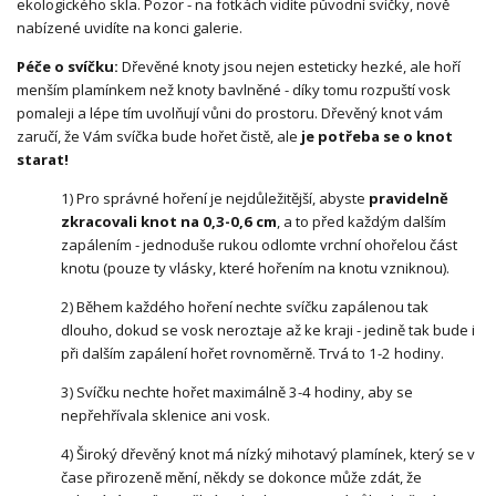
ekologického skla. Pozor - na fotkách vidíte původní svíčky, nově
nabízené uvidíte na konci galerie.
Péče o svíčku:
Dřevěné knoty jsou nejen esteticky hezké, ale hoří
menším plamínkem než knoty bavlněné - díky tomu rozpuští vosk
pomaleji a lépe tím uvolňují vůni do prostoru. Dřevěný knot vám
zaručí, že Vám svíčka bude hořet čistě, ale
je potřeba se o knot
starat!
1) Pro správné hoření je nejdůležitější, abyste
pravidelně
zkracovali knot na 0,3-0,6 cm
, a to před každým dalším
zapálením - jednoduše rukou odlomte vrchní ohořelou část
knotu (pouze ty vlásky, které hořením na knotu vzniknou).
2) Během každého hoření nechte svíčku zapálenou tak
dlouho, dokud se vosk neroztaje až ke kraji - jedině tak bude i
při dalším zapálení hořet rovnoměrně. Trvá to 1-2 hodiny.
3) Svíčku nechte hořet maximálně 3-4 hodiny, aby se
nepřehřívala sklenice ani vosk.
4) Široký dřevěný knot má nízký mihotavý plamínek, který se v
čase přirozeně mění, někdy se dokonce může zdát, že