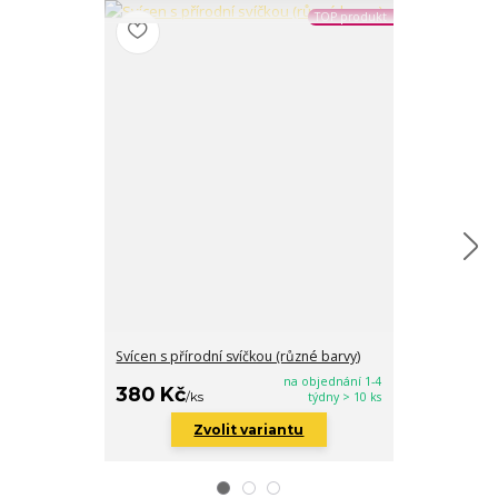
TOP produkt
Svícen s přírodní svíčkou (různé barvy)
Dekorační tác 
na objednání 1-4
380 Kč
380 Kč
/
ks
týdny > 10 ks
/
ks
Zvolit variantu
Zv