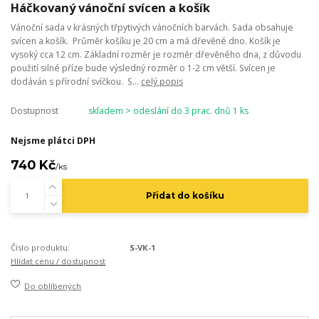
Háčkovaný vánoční svícen a košík
Vánoční sada v krásných třpytivých vánočních barvách. Sada obsahuje
svícen a košík. Průměr košíku je 20 cm a má dřevěné dno. Košík je
vysoký cca 12 cm. Základní rozměr je rozměr dřevěného dna, z důvodu
použití silné příze bude výsledný rozměr o 1-2 cm větší. Svícen je
dodáván s přírodní svíčkou. S...
celý popis
Dostupnost
skladem > odeslání do 3 prac. dnů 1 ks
Nejsme plátci DPH
740 Kč
/
ks
Přidat do košíku
Číslo produktu:
S-VK-1
Hlídat cenu / dostupnost
Do oblíbených