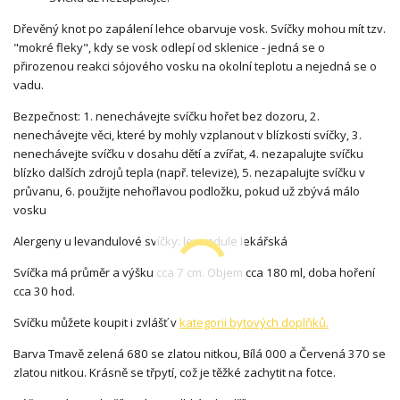
Dřevěný knot po zapálení lehce obarvuje vosk. Svíčky mohou mít tzv.
"mokré fleky", kdy se vosk odlepí od sklenice - jedná se o
přirozenou reakci sójového vosku na okolní teplotu a nejedná se o
vadu.
Bezpečnost: 1. nenechávejte svíčku hořet bez dozoru, 2.
nenechávejte věci, které by mohly vzplanout v blízkosti svíčky, 3.
nenechávejte svíčku v dosahu dětí a zvířat, 4. nezapalujte svíčku
blízko dalších zdrojů tepla (např. televize), 5. nezapalujte svíčku v
průvanu, 6. použijte nehořlavou podložku, pokud už zbývá málo
vosku
Alergeny u levandulové svíčky: levandule lekářská
Svíčka má průměr a výšku cca 7 cm. Objem cca 180 ml, doba hoření
cca 30 hod.
Svíčku můžete koupit i zvlášť v
kategorii bytových doplňků.
Barva Tmavě zelená 680 se zlatou nitkou, Bílá 000 a Červená 370 se
zlatou nitkou. Krásně se třpytí, což je těžké zachytit na fotce.