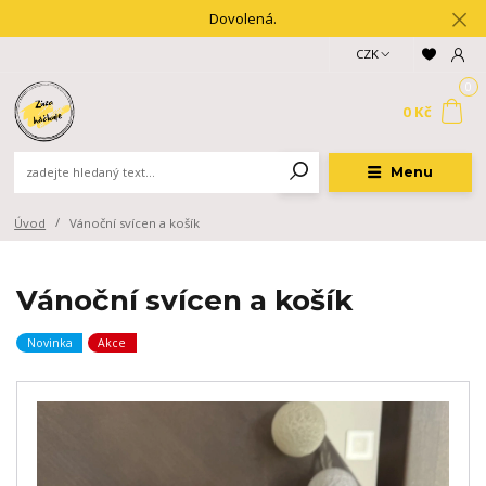
Dovolená.
CZK
0
0 Kč
Menu
Úvod
Vánoční svícen a košík
Vánoční svícen a košík
Novinka
Akce