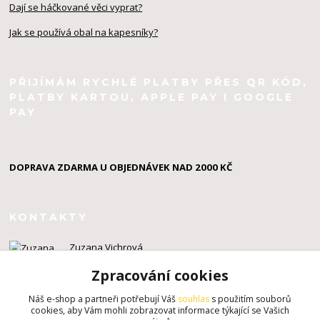
Dají se háčkované věci vyprat?
Jak se používá obal na kapesníky?
PŘIJÍMÁM RYCHLÉ PLATBY PŘES QR KÓD,
PLATBY KARTOU, APPLE PAY I GOOGLE
PAY
DOPRAVA ZDARMA U OBJEDNÁVEK NAD 2000 KČ
KONTAKTY
Zuzana Vichrová
+420 603 924 434
Zpracování cookies
info@zuzahackuje.cz
Náš e-shop a partneři potřebují Váš
souhlas
s použitím souborů
cookies, aby Vám mohli zobrazovat informace týkající se Vašich