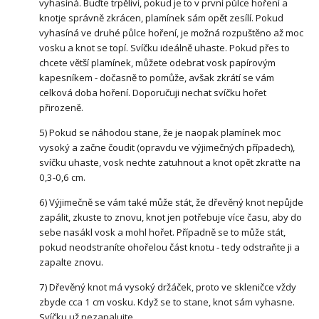
vyhasíná. Buďte trpěliví, pokud je to v první půlce hoření a
knotje správně zkrácen, plamínek sám opět zesílí. Pokud
vyhasíná ve druhé půlce hoření, je možná rozpuštěno až moc
vosku a knot se topí. Svíčku ideálně uhaste. Pokud přes to
chcete větší plamínek, můžete odebrat vosk papírovým
kapesníkem - dočasně to pomůže, avšak zkrátí se vám
celková doba hoření. Doporučuji nechat svíčku hořet
přirozeně.
5) Pokud se náhodou stane, že je naopak plamínek moc
vysoký a začne čoudit (opravdu ve výjimečných případech),
svíčku uhaste, vosk nechte zatuhnout a knot opět zkraťte na
0,3-0,6 cm.
6) Výjimečně se vám také může stát, že dřevěný knot nepůjde
zapálit, zkuste to znovu, knot jen potřebuje více času, aby do
sebe nasákl vosk a mohl hořet. Případně se to může stát,
pokud neodstraníte ohořelou část knotu - tedy odstraňte ji a
zapalte znovu.
7) Dřevěný knot má vysoký držáček, proto ve skleničce vždy
zbyde cca 1 cm vosku. Když se to stane, knot sám vyhasne.
Svíčku už nezapalujte.