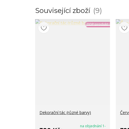
Související zboží
9
TOP produkt
Dekorační tác (různé barvy)
Červ
na objednání 1-