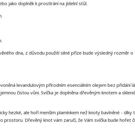
o jako doplněk k prostírání na jídelní stůl.
m.
m.
evěného dna, z důvodu použití silné příze bude výsledný rozměr o
 ovoněná levandulovým přírodním esenciálním olejem bez přidání lá
o jemnou čistou vůni. Svíčka je doplněna dřevěným knotem a skleni
cky hezké, ale hoří menším plamínkem než knoty bavlněné - díky
 do prostoru. Dřevěný knot vám zaručí, že Vám svíčka bude hořet či