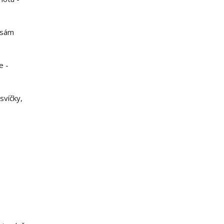
 sám
e -
svíčky,