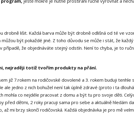
 program,
ještě mokré je nutné prostírání ručně vyrovnat a nech
.
u drobně lišit. Každá barva může být drobně odlišná od té ve vzor
ěna můžou být pokaždé jiné. Z toho důvodu se může i stát, že každý
v případě, že objednáváte stejný odstín. Není to chyba, je to ručn
i, nejraději totiž tvořím produkty na přání.
sem již 7.rokem na rodičovské dovolené a 3. rokem buduji tenhle 
 ale jedno z nich bohužel není tak úplně zdravé (proto i ta dlouhá
ch mohla co nejdéle pracovat z domu a být tu pro svoje děti. Celýc
 před dětmi, 2 roky pracuji sama pro sebe a aktuálně hledám dal
o, až mi brzy skončí rodičovská. Každá objednávka je pro mě velm