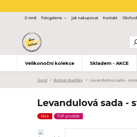
O mně
Fotogalerie
Jak nakupovat
Kontakt
Obchod
Velikonoční kolekce
Skladem - AKCE
Úvod
Bytové doplňky
Levandulová sada - svíce
Levandulová sada - s
Akce
TOP produkt