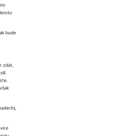
dým
 knotu
tak bude
e zdát,
ílí.
ste.
však
padech),
 více
notu -