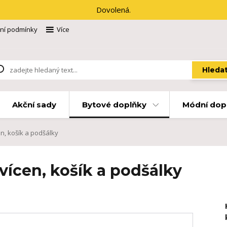
Dovolená.
ní podmínky
Více
Hleda
Akční sady
Bytové doplňky
Módní dop
n, košík a podšálky
vícen, košík a podšálky