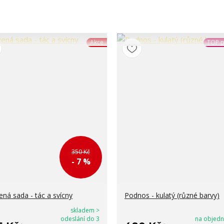
Akce
TOP p
350 Kč
- 7 %
ená sada - tác a svícny
Podnos - kulatý (různé barvy)
skladem >
odeslání do 3
na objedn