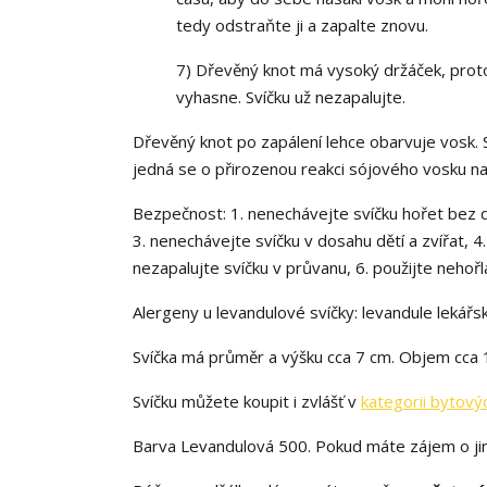
tedy odstraňte ji a zapalte znovu.
7) Dřevěný knot má vysoký držáček, proto
vyhasne. Svíčku už nezapalujte.
Dřevěný knot po zapálení lehce obarvuje vosk. S
jedná se o přirozenou reakci sójového vosku na
Bezpečnost: 1. nenechávejte svíčku hořet bez do
3. nenechávejte svíčku v dosahu dětí a zvířat, 4. 
nezapalujte svíčku v průvanu, 6. použijte neho
Alergeny u levandulové svíčky: levandule lekářs
Svíčka má průměr a výšku cca 7 cm. Objem cca 
Svíčku můžete koupit i zvlášť v
kategorii bytový
Barva Levandulová 500. Pokud máte zájem o ji