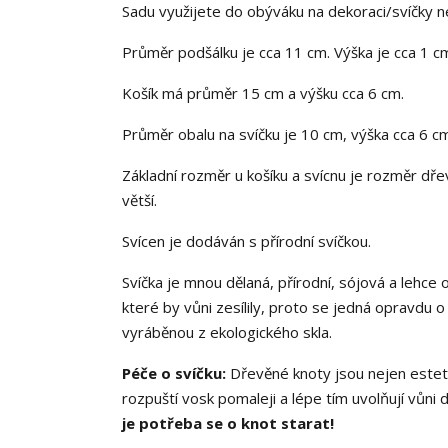
Sadu využijete do obýváku na dekoraci/svíčky neb
Průměr podšálku je cca 11 cm. Výška je cca 1 c
Košík má průměr 15 cm a výšku cca 6 cm.
Průměr obalu na svíčku je 10 cm, výška cca 6 c
Základní rozměr u košíku a svícnu je rozměr dř
větší.
Svícen je dodáván s přírodní svíčkou.
Svíčka je mnou dělaná, přírodní, sójová a lehce
které by vůni zesílily, proto se jedná opravdu 
vyráběnou z ekologického skla.
Péče o svíčku:
Dřevěné knoty jsou nejen esteti
rozpuští vosk pomaleji a lépe tím uvolňují vůni
je potřeba se o knot starat!