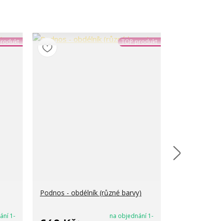
rodukt
TOP produkt
Podnos - obdélník (různé barvy)
Podnos - ovál
ání 1-
na objednání 1-