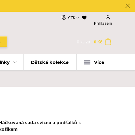
CZK
Přihlášení
0
ks
za
0 Kč
t
lňky
Dětská kolekce
Více
Háčkovaná sada svícnu a podšálků s
košíkem