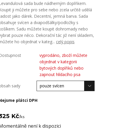
Levandulová sada bude nádherným doplňkem.
Koupit ji můžete pro sebe nebo zcela určitě udělá
radost jako dárek. Decentní, jemná barva. Sada
obsahuje svícen a dvapodšálky/podložky s
košíkem. Sadu můžete koupit dohromady nebo
vybrat pouze něco. Dekorační tác již není skladem,
můžete ho objednat v kateg...
celý popis
Dostupnost
vyprodáno, zboží můžete
objednat v kategorii
bytových doplňků nebo
zapnout hlídacího psa
obsah sady
Nejsme plátci DPH
325 Kč
/
ks
Momentálně není k dispozici