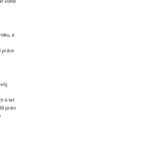
at volně
níku, a
í práce
svůj
h 6 let
ší práci
i