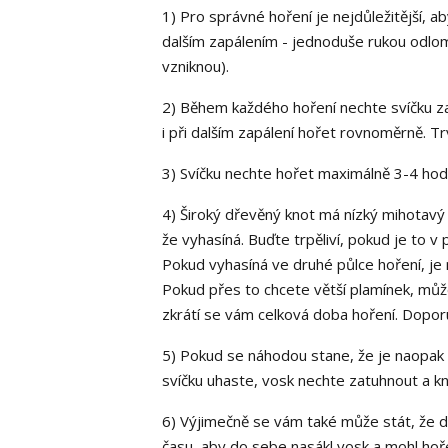
1) Pro správné hoření je nejdůležitější, a
dalším zapálením - jednoduše rukou odlom
vzniknou).
2) Během každého hoření nechte svíčku zap
i při dalším zapálení hořet rovnoměrně. Tr
3) Svíčku nechte hořet maximálně 3-4 hodi
4) Široký dřevěný knot má nízký mihotavý
že vyhasíná. Buďte trpěliví, pokud je to v
Pokud vyhasíná ve druhé půlce hoření, je 
Pokud přes to chcete větší plamínek, m
zkrátí se vám celková doba hoření. Doporu
5) Pokud se náhodou stane, že je naopak
svíčku uhaste, vosk nechte zatuhnout a kn
6) Výjimečně se vám také může stát, že d
času, aby do sebe nasákl vosk a mohl hoř