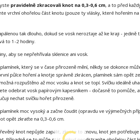
byste
pravidelně zkracovali knot na 0,3-0,6 cm
, a to před kaž
te vrchní ohořelou část knotu (pouze ty vlásky, které hořením na
álenou tak dlouho, dokud se vosk neroztaje až ke kraji - jedině 
vá to 1-2 hodiny.
ny, aby se nepřehřívala sklenice ani vosk.
 plamínek, který se v čase přirozeně mění, někdy se dokonce můž
 první půlce hoření a knotje správně zkrácen, plamínek sám opět zes
možná rozpuštěno až moc vosku a knot se topí. Svíčku ideálně uha
ůžete odebrat vosk papírovým kapesníkem - dočasně to pomůže, a
čuji nechat svíčku hořet přirozeně.
 plamínek moc vysoký a začne čoudit (opravdu ve výjimečných pří
ot opět zkraťte na 0,3-0,6 cm.
řevěný knot nepůjde zapálit, zkuste to znovu, knot jen potřebuje
et. Případně se to může stát, pokud neodstraníte ohořelou část k