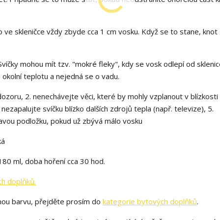
 ve skleničce vždy zbyde cca 1 cm vosku. Když se to stane, knot
víčky mohou mít tzv. "mokré fleky", kdy se vosk odlepí od sklenic
 okolní teplotu a nejedná se o vadu.
zoru, 2. nenechávejte věci, které by mohly vzplanout v blízkosti 
nezapalujte svíčku blízko dalších zdrojů tepla (např. televize), 5.
řlavou podložku, pokud už zbývá málo vosku
ká
180 ml, doba hoření cca 30 hod.
ch doplňků.
nou barvu, přejděte prosím do
kategorie bytových doplňků
.