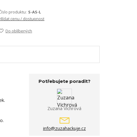
Číslo produktu:
S-AS-L
Hlídat cenu / dostupnost
Do oblíbených
Potřebujete poradit?
ek.
Zuzana Vichrová
o.
info@zuzahackuje.cz