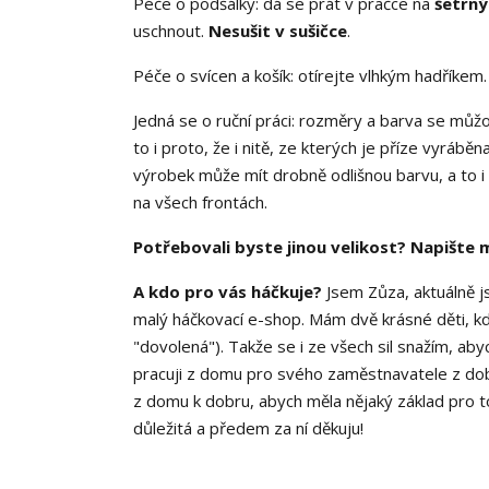
Péče o podšálky: dá se prát v pračce na
šetrný
uschnout.
Nesušit v sušičce
.
Péče o svícen a košík: otírejte vlhkým hadříkem
Jedná se o ruční práci: rozměry a barva se můžo
to i proto, že i nitě, ze kterých je příze vyráb
výrobek může mít drobně odlišnou barvu, a to i 
na všech frontách.
Potřebovali byste jinou velikost? Napište m
A kdo pro vás háčkuje?
Jsem Zůza, aktuálně j
malý háčkovací e-shop. Mám dvě krásné děti, kde
"dovolená"). Takže se i ze všech sil snažím, aby
pracuji z domu pro svého zaměstnavatele z doby
z domu k dobru, abych měla nějaký základ pro t
důležitá a předem za ní děkuju!