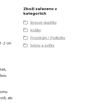
Zboží zařazeno v
kategoriích
Bytové doplňky
Košíky
Prostírání / Podložky
 1-2 cm
Svícny a svíčky
tek,
čkou
 tomu
stě, ale