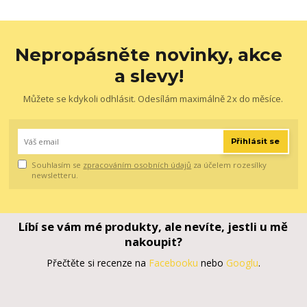
Nepropásněte novinky, akce
a slevy!
Můžete se kdykoli odhlásit. Odesílám maximálně 2x do měsíce.
Přihlásit se
Souhlasím se
zpracováním osobních údajů
za účelem rozesílky
newsletteru.
Líbí se vám mé produkty, ale nevíte, jestli u mě
nakoupit?
Přečtěte si recenze na
Facebooku
nebo
Googlu
.