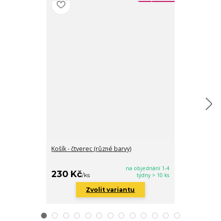
Košík - čtverec (různé barvy)
Košík - kulatý 
na objednání 1-4
230 Kč
430 Kč
/
ks
týdny > 10 ks
/
ks
Zvolit variantu
Zv