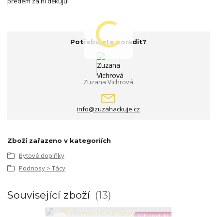
předem za ní děkuju!
Potřebujete poradit?
Zuzana Vichrová
info@zuzahackuje.cz
Zboží zařazeno v kategoriích
Bytové doplňky
Podnosy > Tácy
Související zboží
13
TOP produkt