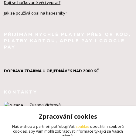
Dají se háčkované věci vyprat?
Jak se používá obal na kapesníky?
PŘIJÍMÁM RYCHLÉ PLATBY PŘES QR KÓD,
PLATBY KARTOU, APPLE PAY I GOOGLE
PAY
DOPRAVA ZDARMA U OBJEDNÁVEK NAD 2000 KČ
KONTAKTY
Zuzana Vichrová
+420 603 924 434
Zpracování cookies
info@zuzahackuje.cz
Náš e-shop a partneři potřebují Váš
souhlas
s použitím souborů
cookies, aby Vám mohli zobrazovat informace týkající se Vašich