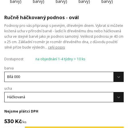
Ručně háčkovaný podnos - ovál
Podnosy pro vás připravuji s pevným, dřevěným dnem. Vybrat si můžete
kožená ucha v přírodní barvě - ladící k dřevěnému dnu nebo háčkovaná
ucha ve stejné barvě jako je podnos samotný. Velikost podnosu je 40 cm
x 25 cm. Základní rozměr je rozměr dřevěného dna, z důvodu použití
silné příze bude výsledn...
celý popis
Dostupnost
na objednání 1-4 týdny > 10 ks
barva
ucha
Nejsme plátci DPH
530 Kč
/
ks