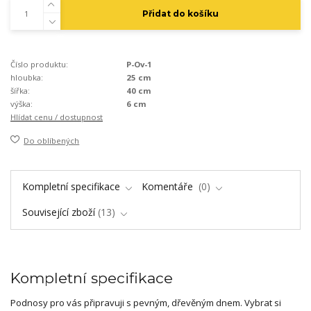
Přidat do košíku
Číslo produktu:
P-Ov-1
hloubka:
25 cm
šířka:
40 cm
výška:
6 cm
Hlídat cenu / dostupnost
Do oblíbených
Kompletní specifikace
Komentáře
0
Související zboží
13
Kompletní specifikace
Podnosy pro vás připravuji s pevným, dřevěným dnem. Vybrat si