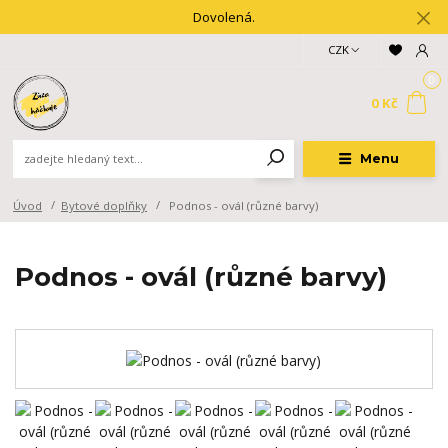
Dovolená.
CZK
0
0 Kč
Menu
Úvod
Bytové doplňky
Podnos - ovál (různé barvy)
Podnos - ovál (různé barvy)