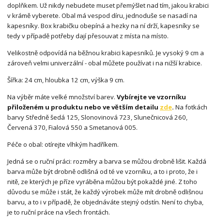
doplňkem. Už nikdy nebudete muset přemýšlet nad tím, jakou krabici
v krámě vyberete. Obal má vespod díru, jednoduše se nasadí na
kapesníky. Box krabičku obepíná a hezky na ní drží, kapesníky se
tedy v případě potřeby dají přesouvat z místa na místo.
Velikostně odpovídá na běžnou krabici kapesníků. Je vysoký 9 cm a
zároveň velmi univerzální - obal můžete používat i na nižší krabice.
Šířka: 24 cm, hloubka 12 cm, výška 9 cm.
Na výběr máte velké množství barev.
Vybírejte ve vzorníku
přiloženém u produktu nebo ve větším detailu
zde
.
Na fotkách
barvy Středně šedá 125, Slonovinová 723, Slunečnicová 260,
Červená 370, Fialová 550 a Smetanová 005.
Péče o obal: otírejte vlhkým hadříkem.
Jedná se o ruční práci: rozměry a barva se můžou drobně lišit. Každá
barva může být drobně odlišná od té ve vzorníku, a to i proto, že i
nitě, ze kterých je příze vyráběna můžou být pokaždé jiné. Z toho
důvodu se může i stát, že každý výrobek může mít drobně odlišnou
barvu, a to i v případě, že objednáváte stejný odstín. Není to chyba,
je to ruční práce na všech frontách.