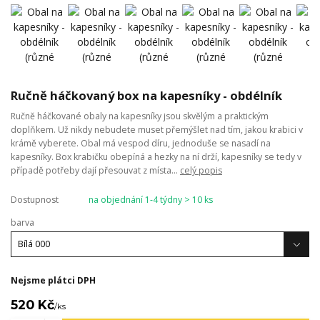
Ručně háčkovaný box na kapesníky - obdélník
Ručně háčkované obaly na kapesníky jsou skvělým a praktickým
doplňkem. Už nikdy nebudete muset přemýšlet nad tím, jakou krabici v
krámě vyberete. Obal má vespod díru, jednoduše se nasadí na
kapesníky. Box krabičku obepíná a hezky na ní drží, kapesníky se tedy v
případě potřeby dají přesouvat z místa...
celý popis
Dostupnost
na objednání 1-4 týdny > 10 ks
barva
Nejsme plátci DPH
520 Kč
/
ks