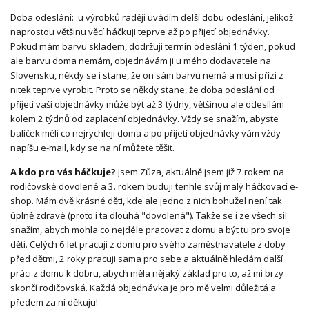
Doba odeslání: u výrobků raději uvádím delší dobu odeslání, jelikož
naprostou většinu věcí háčkuji teprve až po přijetí objednávky.
Pokud mám barvu skladem, dodržuji termín odeslání 1 týden, pokud
ale barvu doma nemám, objednávám ji u mého dodavatele na
Slovensku, někdy se i stane, že on sám barvu nemá a musí přízi z
nitek teprve vyrobit. Proto se někdy stane, že doba odeslání od
přijetí vaší objednávky může být až 3 týdny, většinou ale odesílám
kolem 2 týdnů od zaplacení objednávky. Vždy se snažím, abyste
balíček měli co nejrychleji doma a po přijetí objednávky vám vždy
napíšu e-mail, kdy se na ní můžete těšit.
A kdo pro vás háčkuje?
Jsem Zůza, aktuálně jsem již 7.rokem na
rodičovské dovolené a 3. rokem buduji tenhle svůj malý háčkovací e-
shop. Mám dvě krásné děti, kde ale jedno z nich bohužel není tak
úplně zdravé (proto i ta dlouhá "dovolená"). Takže se i ze všech sil
snažím, abych mohla co nejdéle pracovat z domu a být tu pro svoje
děti. Celých 6 let pracuji z domu pro svého zaměstnavatele z doby
před dětmi, 2 roky pracuji sama pro sebe a aktuálně hledám další
práci z domu k dobru, abych měla nějaký základ pro to, až mi brzy
skončí rodičovská. Každá objednávka je pro mě velmi důležitá a
předem za ní děkuju!