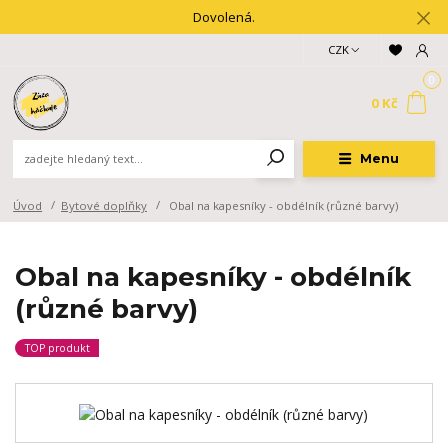
Dovolená.
CZK
0
0 Kč
Menu
Úvod
Bytové doplňky
Obal na kapesníky - obdélník (různé barvy)
Obal na kapesníky - obdélník
(různé barvy)
TOP produkt