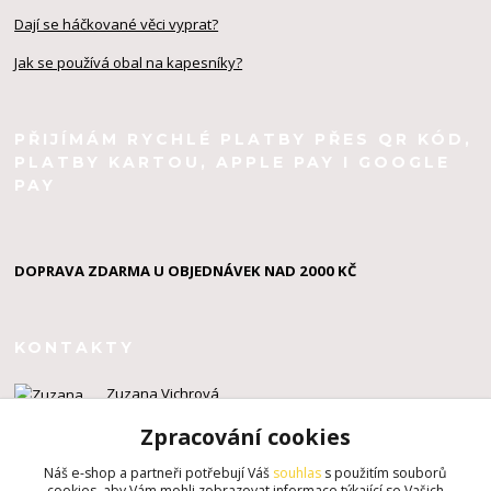
Dají se háčkované věci vyprat?
Jak se používá obal na kapesníky?
PŘIJÍMÁM RYCHLÉ PLATBY PŘES QR KÓD,
PLATBY KARTOU, APPLE PAY I GOOGLE
PAY
DOPRAVA ZDARMA U OBJEDNÁVEK NAD 2000 KČ
KONTAKTY
Zuzana Vichrová
+420 603 924 434
Zpracování cookies
info@zuzahackuje.cz
Náš e-shop a partneři potřebují Váš
souhlas
s použitím souborů
cookies, aby Vám mohli zobrazovat informace týkající se Vašich