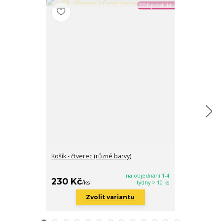
TOP produkt
Košík - čtverec (různé barvy)
Košík - kulatý 
na objednání 1-4
230 Kč
430 Kč
/
ks
týdny > 10 ks
/
ks
Zvolit variantu
Zv