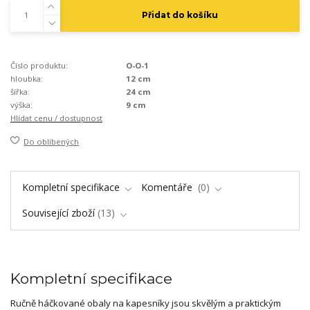
Přidat do košíku
Číslo produktu:
O-O-1
hloubka:
12 cm
šířka:
24 cm
výška:
9 cm
Hlídat cenu / dostupnost
Do oblíbených
Kompletní specifikace
Komentáře
0
Související zboží
13
Kompletní specifikace
Ručně háčkované obaly na kapesníky jsou skvělým a praktickým