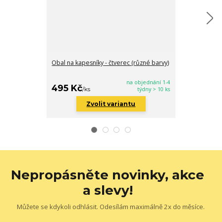
Obal na kapesníky - čtverec (různé barvy)
Obal na kapesn
barvy)
na objednání 1-4
495 Kč
520 Kč
/
ks
týdny > 10 ks
/
ks
Zvolit variantu
Zv
Nepropásněte novinky, akce
a slevy!
Můžete se kdykoli odhlásit. Odesílám maximálně 2x do měsíce.