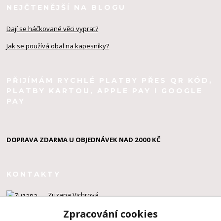
NEJČTENĚJŠÍ NA BLOGU
Dají se háčkované věci vyprat?
Jak se používá obal na kapesníky?
PŘIJÍMÁM RYCHLÉ PLATBY PŘES QR KÓD,
PLATBY KARTOU, APPLE PAY I GOOGLE
PAY
DOPRAVA ZDARMA U OBJEDNÁVEK NAD 2000 KČ
KONTAKTY
Zuzana Vichrová
+420 603 924 434
Zpracování cookies