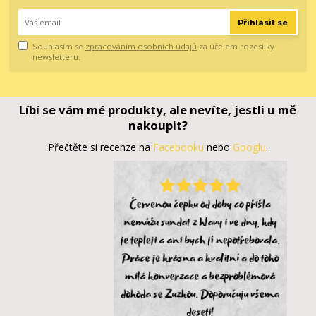
Přihlásit se
Souhlasím se
zpracováním osobních údajů
za účelem rozesílky
newsletteru.
Líbí se vám mé produkty, ale nevíte, jestli u mě
nakoupit?
Přečtěte si recenze na
Facebooku
nebo
Googlu
.