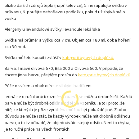
blízko dalších zdrojů tepla (např. televize), 5. nezapalujte svíčku v
průvanu, 6. použijte nehořlavou podložku, pokud už zbývá málo
vosku
Alergeny u levandulové svíčky: levandule lekářská
Svíčka má průměr a výšku cca 7 cm. Objem cca 180 ml, doba hoření
cca 30 hod.
Svíčku můžete koupit i zvlášť v
kategorii bytových doplňků.
Barva: Tmavě olivová 670, Bílá 000 a Olivová 660. V případě, že
chcete jinou barvu, přejděte prosím do
kategorie bytových doplňků
.
Péče o svícen a obal: otírejte vlhkým hadříkem.
Jedná se o ruční práci: rozměry a barva se můžou drobně lišit. Každá
barva může být drobně odlišná od té ve vzorníku, a to i proto, že i
nitě, ze kterých je příze vyráběna můžou být pokaždé jiné. Z toho
důvodu se může i stát, že každý výrobek může mít drobně odlišnou
barvu, a to i v případě, že objednáváte stejný odstín. Není to chyba,
je to ruční práce na všech frontách.