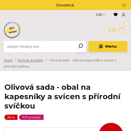
Dovolená.
CZK
0
0 Kč
Menu
Úvod
Bytové doplňky
Olivová sada - obal na kapesníky a svícen s
přírodní svíčkou
Olivová sada - obal na
kapesníky a svícen s přírodní
svíčkou
Akce
TOP produkt