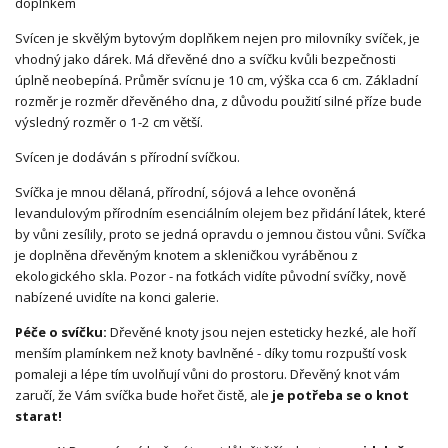
doplňkem
Svícen je skvělým bytovým doplňkem nejen pro milovníky svíček, je
vhodný jako dárek. Má dřevěné dno a svíčku kvůli bezpečnosti
úplně neobepíná. Průměr svícnu je 10 cm, výška cca 6 cm. Základní
rozměr je rozměr dřevěného dna, z důvodu použití silné příze bude
výsledný rozměr o 1-2 cm větší.
Svícen je dodáván s přírodní svíčkou.
Svíčka je mnou dělaná, přírodní, sójová a lehce ovoněná
levandulovým přírodním esenciálním olejem bez přidání látek, které
by vůni zesílily, proto se jedná opravdu o jemnou čistou vůni. Svíčka
je doplněna dřevěným knotem a skleničkou vyráběnou z
ekologického skla. Pozor - na fotkách vidíte původní svíčky, nově
nabízené uvidíte na konci galerie.
Péče o svíčku:
Dřevěné knoty jsou nejen esteticky hezké, ale hoří
menším plamínkem než knoty bavlněné - díky tomu rozpuští vosk
pomaleji a lépe tím uvolňují vůni do prostoru. Dřevěný knot vám
zaručí, že Vám svíčka bude hořet čistě, ale
je potřeba se o knot
starat!