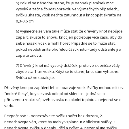
5) Pokud se náhodou stane, že je naopak plamínek moc
vysoký a začne čoudit (opravdu ve výjimečných případech),
svíčku uhaste, vosk nechte zatuhnout a knot opět zkraťte na
0,3-0,6 cm.
6) Výjimečně se vám také může stát, že dřevěný knot nepůjde
zapálit, zkuste to znovu, knot jen potřebuje více času, aby do
sebe nasákl vosk a mohl hořet. Případně se to může stát,
pokud neodstraníte ohořelou část knotu - tedy odstraňte ji a
zapalte znovu.
7) Dřevěný knot má vysoký držáček, proto ve skleničce vždy
zbyde cca 1 cm vosku. Když se to stane, knot sám vyhasne.
Svíčku už nezapalujte.
Dřevěný knot po zapálení lehce obarvuje vosk. Svíčky mohou mít tzv.
"mokré fleky", kdy se vosk odlepí od sklenice - jedná se o
přirozenou reakci sójového vosku na okolní teplotu a nejedná se o
vadu.
Bezpečnost: 1. nenechávejte svíčku hořet bez dozoru, 2.
nenechávejte věci, které by mohly vzplanout v blízkosti svíčky, 3.
nenechávejte svíčku v dosahu dětí a zvířat, 4. nezapalujte svíčku