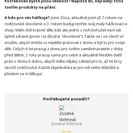
Potřebovali byste jinou velikost? Napište mi, nejraději totiž
tvořím produkty na přání.
A kdo pro vás háčkuje?
Jsem Zůza, aktuálně jsem již 7.rokem na
rodičovské dovolené a 3. rokem buduji tenhle svůj malý háčkovací e-
shop. Mám dvě krásné děti, kde ale jedno z nich bohužel není tak
úplně zdravé (proto i ta dlouhá "dovolená"). Takže se i ze všech sil
snažím, abych mohla co nejdéle pracovat z domu a být tu pro svoje
děti. Celých 6 let pracuji z domu pro svého zaměstnavatele z doby
před dětmi, 2 roky pracuji sama pro sebe a aktuálně hledám další
práci z domu k dobru, abych měla nějaký základ pro to, až mi brzy
skončí rodičovská. Každá objednávka je pro mě velmi důležitá a
předem za ní děkuju!
Potřebujete poradit?
Zuzana Vichrová