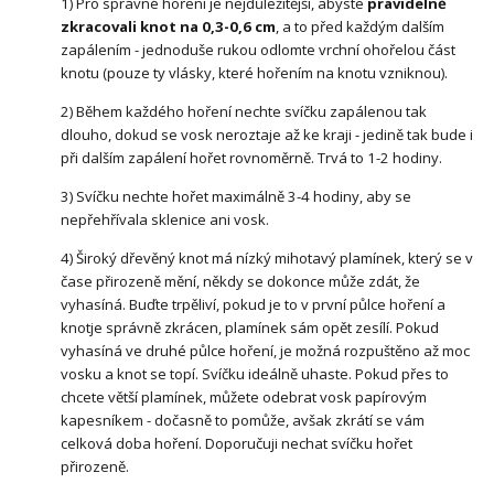
1) Pro správné hoření je nejdůležitější, abyste
pravidelně
zkracovali knot na 0,3-0,6 cm
, a to před každým dalším
zapálením - jednoduše rukou odlomte vrchní ohořelou část
knotu (pouze ty vlásky, které hořením na knotu vzniknou).
2) Během každého hoření nechte svíčku zapálenou tak
dlouho, dokud se vosk neroztaje až ke kraji - jedině tak bude i
při dalším zapálení hořet rovnoměrně. Trvá to 1-2 hodiny.
3) Svíčku nechte hořet maximálně 3-4 hodiny, aby se
nepřehřívala sklenice ani vosk.
4) Široký dřevěný knot má nízký mihotavý plamínek, který se v
čase přirozeně mění, někdy se dokonce může zdát, že
vyhasíná. Buďte trpěliví, pokud je to v první půlce hoření a
knotje správně zkrácen, plamínek sám opět zesílí. Pokud
vyhasíná ve druhé půlce hoření, je možná rozpuštěno až moc
vosku a knot se topí. Svíčku ideálně uhaste. Pokud přes to
chcete větší plamínek, můžete odebrat vosk papírovým
kapesníkem - dočasně to pomůže, avšak zkrátí se vám
celková doba hoření. Doporučuji nechat svíčku hořet
přirozeně.