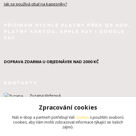
Jak se používá obal na kapesníky?
PŘIJÍMÁM RYCHLÉ PLATBY PŘES QR KÓD,
PLATBY KARTOU, APPLE PAY I GOOGLE
PAY
DOPRAVA ZDARMA U OBJEDNÁVEK NAD 2000 KČ
KONTAKTY
Zuzana Vichrová
+420 603 924 434
Zpracování cookies
info@zuzahackuje.cz
Náš e-shop a partneři potřebují Váš
souhlas
s použitím souborů
cookies, aby Vám mohli zobrazovat informace týkající se Vašich
zájmů.