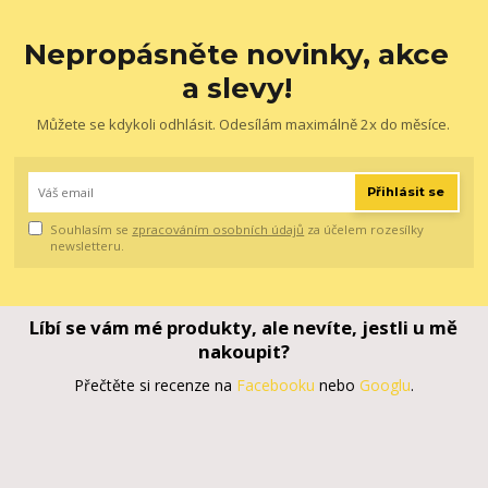
Nepropásněte novinky, akce
a slevy!
Můžete se kdykoli odhlásit. Odesílám maximálně 2x do měsíce.
Přihlásit se
Souhlasím se
zpracováním osobních údajů
za účelem rozesílky
newsletteru.
Líbí se vám mé produkty, ale nevíte, jestli u mě
nakoupit?
Přečtěte si recenze na
Facebooku
nebo
Googlu
.