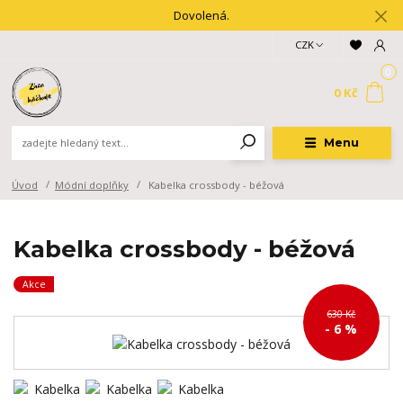
Dovolená.
CZK
0
0 Kč
Menu
Úvod
Módní doplňky
Kabelka crossbody - béžová
Kabelka crossbody - béžová
Akce
630 Kč
- 6 %