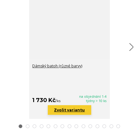
Dámský batoh (různé barvy)
Peněženka (rů
na objednání 1-4
1 730 Kč
440 Kč
/
ks
týdny > 10 ks
/
ks
Zvolit variantu
Zv