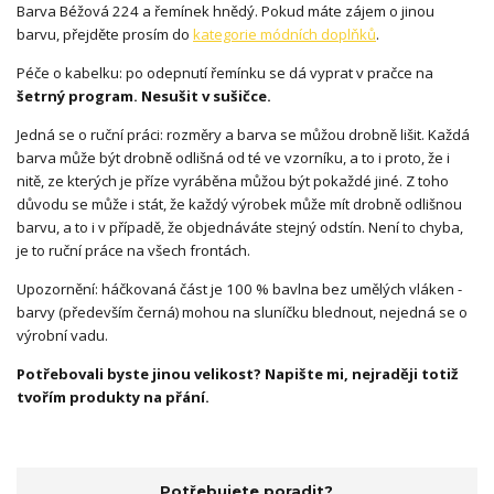
Barva Béžová 224 a řemínek hnědý. Pokud máte zájem o jinou
barvu, přejděte prosím do
kategorie módních doplňků
.
Péče o kabelku: po odepnutí řemínku se dá vyprat v pračce na
šetrný program.
Nesušit v sušičce.
Jedná se o ruční práci: rozměry a barva se můžou drobně lišit. Každá
barva může být drobně odlišná od té ve vzorníku, a to i proto, že i
nitě, ze kterých je příze vyráběna můžou být pokaždé jiné. Z toho
důvodu se může i stát, že každý výrobek může mít drobně odlišnou
barvu, a to i v případě, že objednáváte stejný odstín. Není to chyba,
je to ruční práce na všech frontách.
Upozornění: háčkovaná část je 100 % bavlna bez umělých vláken -
barvy (především černá) mohou na sluníčku blednout, nejedná se o
výrobní vadu.
Potřebovali byste jinou velikost? Napište mi, nejraději totiž
tvořím produkty na přání.
Potřebujete poradit?