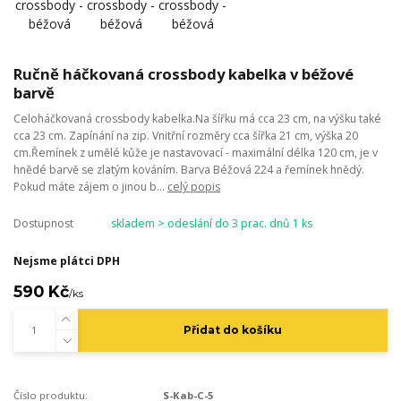
Ručně háčkovaná crossbody kabelka v béžové
barvě
Celoháčkovaná crossbody kabelka.Na šířku má cca 23 cm, na výšku také
cca 23 cm. Zapínání na zip. Vnitřní rozměry cca šířka 21 cm, výška 20
cm.Řemínek z umělé kůže je nastavovací - maximální délka 120 cm, je v
hnědé barvě se zlatým kováním. Barva Béžová 224 a řemínek hnědý.
Pokud máte zájem o jinou b...
celý popis
Dostupnost
skladem > odeslání do 3 prac. dnů 1 ks
Nejsme plátci DPH
590 Kč
/
ks
Přidat do košíku
Číslo produktu:
S-Kab-C-5