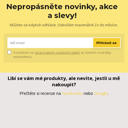
Nepropásněte novinky, akce
a slevy!
Můžete se kdykoli odhlásit. Odesílám maximálně 2x do měsíce.
Přihlásit se
Souhlasím se
zpracováním osobních údajů
za účelem rozesílky
newsletteru.
Líbí se vám mé produkty, ale nevíte, jestli u mě
nakoupit?
Přečtěte si recenze na
Facebooku
nebo
Googlu
.