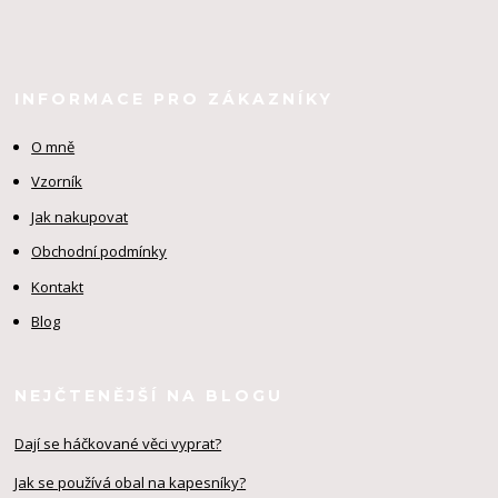
INFORMACE PRO ZÁKAZNÍKY
O mně
Vzorník
Jak nakupovat
Obchodní podmínky
Kontakt
Blog
NEJČTENĚJŠÍ NA BLOGU
Dají se háčkované věci vyprat?
Jak se používá obal na kapesníky?