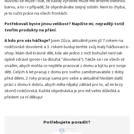
důvodu se může i stát, že každý výrobek může mít drobně odlišnou
barvu, a to i v případě, že objednáváte stejný odstín. Není to chyba,
je to ruční práce na všech frontách.
Potřebovali byste jinou velikost? Napište mi, nejraději totiž
tvořím produkty na přání.
A kdo pro vás háčkuje?
Jsem Zůza, aktuálně jsem již 7.rokem na
rodičovské dovolené a 3. rokem buduji tenhle svůj malý háčkovací e-
shop. Mám dvě krásné děti, kde ale jedno z nich bohužel není tak
úplně zdravé (proto i ta dlouhá "dovolená"). Takže se i ze všech sil
snažím, abych mohla co nejdéle pracovat z domu a být tu pro svoje
děti. Celých 6 let pracuji z domu pro svého zaměstnavatele z doby
před dětmi, 2 roky pracuji sama pro sebe a aktuálně hledám další
práci z domu k dobru, abych měla nějaký základ pro to, až mi brzy
skončí rodičovská. Každá objednávka je pro mě velmi důležitá a
předem za ní děkuju!
Potřebujete poradit?