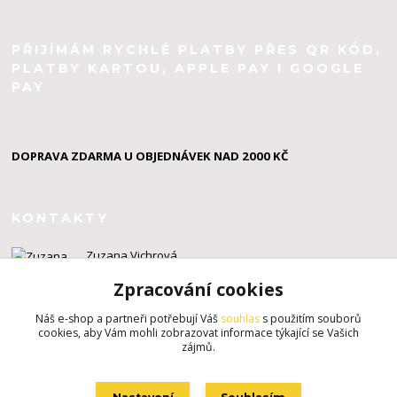
PŘIJÍMÁM RYCHLÉ PLATBY PŘES QR KÓD,
PLATBY KARTOU, APPLE PAY I GOOGLE
PAY
DOPRAVA ZDARMA U OBJEDNÁVEK NAD 2000 KČ
KONTAKTY
Zuzana Vichrová
+420 603 924 434
Zpracování cookies
info@zuzahackuje.cz
Náš e-shop a partneři potřebují Váš
souhlas
s použitím souborů
cookies, aby Vám mohli zobrazovat informace týkající se Vašich
zájmů.