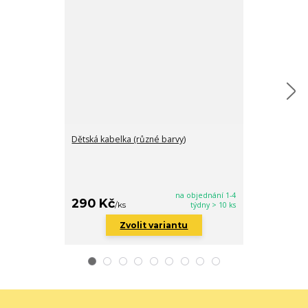
Dětská kabelka (různé barvy)
Dětská kabelk
na objednání 1-4
290 Kč
330 Kč
/
ks
týdny > 10 ks
/
ks
Zvolit variantu
Zv