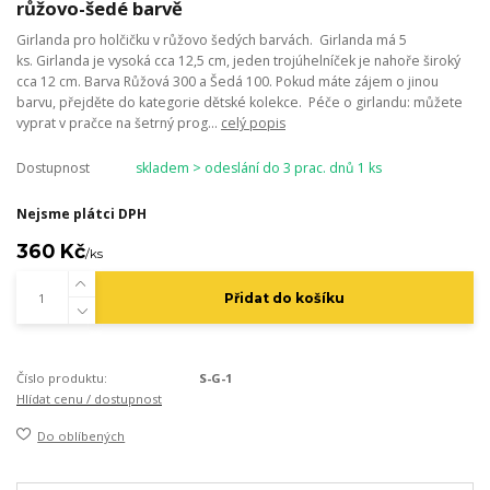
růžovo-šedé barvě
Girlanda pro holčičku v růžovo šedých barvách. Girlanda má 5
ks. Girlanda je vysoká cca 12,5 cm, jeden trojúhelníček je nahoře široký
cca 12 cm. Barva Růžová 300 a Šedá 100. Pokud máte zájem o jinou
barvu, přejděte do kategorie dětské kolekce. Péče o girlandu: můžete
vyprat v pračce na šetrný prog...
celý popis
Dostupnost
skladem > odeslání do 3 prac. dnů 1 ks
Nejsme plátci DPH
360 Kč
/
ks
Přidat do košíku
Číslo produktu:
S-G-1
Hlídat cenu / dostupnost
Do oblíbených