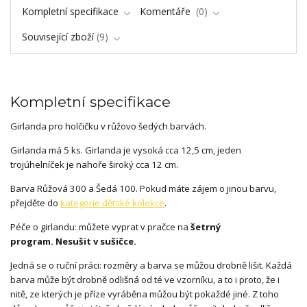
Kompletní specifikace
Komentáře
0
Související zboží
9
Kompletní specifikace
Girlanda pro holčičku v růžovo šedých barvách.
Girlanda má 5 ks. Girlanda je vysoká cca 12,5 cm, jeden
trojúhelníček je nahoře široký cca 12 cm.
Barva Růžová 300 a Šedá 100. Pokud máte zájem o jinou barvu,
přejděte do
kategorie dětské kolekce
.
Péče o girlandu: můžete vyprat v pračce na
šetrný
program.
Nesušit v sušičce.
Jedná se o ruční práci: rozměry a barva se můžou drobně lišit. Každá
barva může být drobně odlišná od té ve vzorníku, a to i proto, že i
nitě, ze kterých je příze vyráběna můžou být pokaždé jiné. Z toho