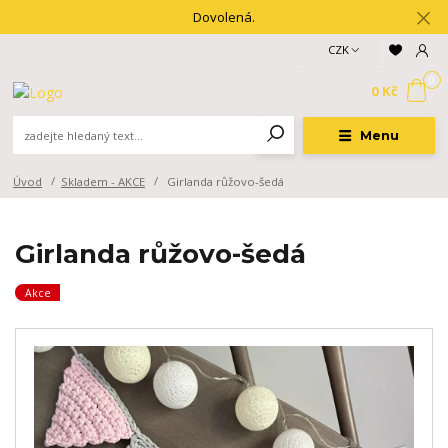
Dovolená.
CZK
0
0 Kč
Menu
Úvod
Skladem - AKCE
Girlanda růžovo-šedá
Girlanda růžovo-šedá
Akce